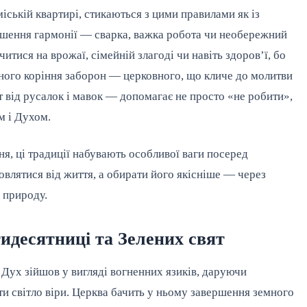
в міській квартирі, стикаються з цими правилами як із
шення гармонії — сварка, важка робота чи необережний
тися на врожаї, сімейній злагоді чи навіть здоров’ї, бо
йного коріння заборон — церковного, що кличе до молитви
т від русалок і мавок — допомагає не просто «не робити»,
м і Духом.
ня, ці традиції набувають особливої ваги посеред
овлятися від життя, а обирати його якісніше — через
і природу.
тидесятниці та Зелених свят
 Дух зійшов у вигляді вогненних язиків, даруючи
ти світло віри. Церква бачить у ньому завершення земного