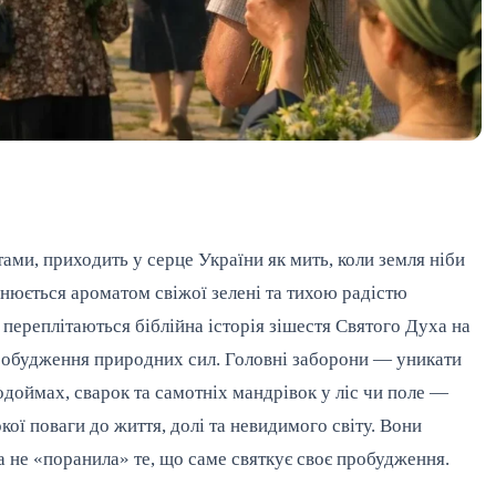
тами, приходить у серце України як мить, коли земля ніби
овнюється ароматом свіжої зелені та тихою радістю
 переплітаються біблійна історія зішестя Святого Духа на
 пробудження природних сил. Головні заборони — уникати
водоймах, сварок та самотніх мандрівок у ліс чи поле —
окої поваги до життя, долі та невидимого світу. Вони
а не «поранила» те, що саме святкує своє пробудження.