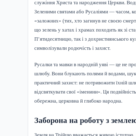
служіння Христа та народження Церкви. Водн
Зеленими святами або Русаліями — часом, ко
«заложних» (тих, хто загинув не своєю смерт
що зелень у хатах і храмах походить як зі с
П’ятидесятницю, так і з дохристиянського кул
символізували родючість і захист.
Русалки та мавки в народній уяві — це не про
шлюбу. Вони блукають полями й водами, шук
практичний захист: не потривожити їхній шлях
відсвяткувати свої «іменини». Ця подвійніс
обережна, церковна й глибоко народна.
Заборона на роботу з земле
Земля на Трійцю вважається живою істотою, я