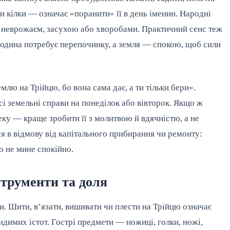
ти кілки — означає «поранити» її в день іменин. Народні
ь неврожаєм, засухою або хворобами. Практичний сенс теж
юдина потребує перепочинку, а земля — спокою, щоб сили
емлю на Трійцю, бо вона сама дає, а ти тільки бери».
і земельні справи на понеділок або вівторок. Якщо ж
ку — краще зробити її з молитвою й вдячністю, а не
я в відмову від капітального прибирання чи ремонту:
о не мине спокійно.
струменти та доля
. Шити, в’язати, вишивати чи плести на Трійцю означає
димих істот. Гострі предмети — ножиці, голки, ножі,