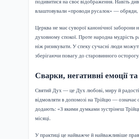
подивитися на своє відображення. Навіть див
влаштовували «проводи русалок» — обряди, 
Церква не має суворої канонічної заборони 
духовному спокої. Проте народна мудрість р
ніж ризикувати. У спеку сучасні люди можут
зберігаючи повагу до старовинного осторогу
Сварки, негативні емоції т
Святий Дух — це Дух любові, миру й радості
відмовляти в допомозі на Трійцю — означає
додають: «З якими думками зустрінеш Трійцю,
місяці.
У практиці це найважче й найважливіше прави