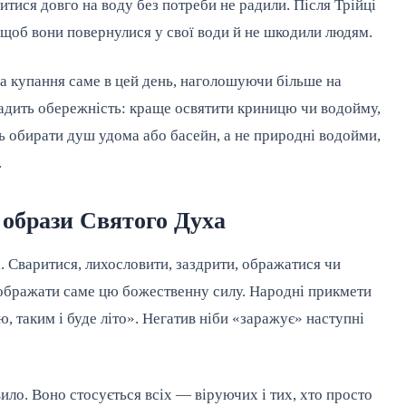
итися довго на воду без потреби не радили. Після Трійці
щоб вони повернулися у свої води й не шкодили людям.
на купання саме в цей день, наголошуючи більше на
адить обережність: краще освятити криницю чи водойму,
ь обирати душ удома або басейн, а не природні водойми,
.
а образи Святого Духа
. Сваритися, лихословити, заздрити, ображатися чи
 ображати саме цю божественну силу. Народні прикмети
 таким і буде літо». Негатив ніби «заражує» наступні
ло. Воно стосується всіх — віруючих і тих, хто просто