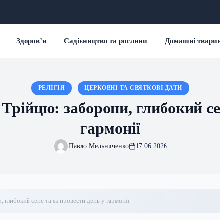
Здоров’я
Садівництво та рослини
Домашні твари
РЕЛІГІЯ
ЦЕРКОВНІ ТА СВЯТКОВІ ДАТИ
Трійцю: заборони, глибокий сен
гармонії
Павло Мельниченко
17.06.2026
 глибокий сенс та як провести день у гармонії