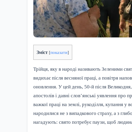
Зміст
[
показати
]
Трійця, яку в народі називають Зеленими свя
видихає після весняної праці, а повітря нап
оновлення. У цей день, 50-й після Великодня,
апостолів і давні слов’янські уявлення про
важкої праці на землі, рукоділля, купання у 
народилися не з випадкового страху, а з глиб
нагадують: свято потребує паузи, щоб людин