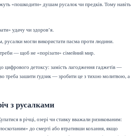
жуть «пошкодити» душам русалок чи предків. Тому навіть
ати» удачу чи здоров’я.
ям, русалки могли використати пасма проти людини.
отреби — щоб не «порізати» сімейний мир.
до цифрового детоксу: замість лагодження гаджетів —
во треба зашити ґудзик — зробити це з тихою молитвою, а
річ з русалками
упатися в річці, озері чи ставку вважали ризикованим:
алоскотаним» до смерті або втративши кохання, якщо