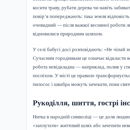
косити траву, рубати дерева чи навіть забива
повір’я попереджають: така земля відповіст
очевидний — після важкої весняної роботи л
відновилися природним шляхом.
У селі бабусі досі розповідають: «Не чіпай з
Сучасним городникам це означає відкласти вс
робота невідкладна — наприклад, полив у спе
поспіхом. У місті це правило трансформуєтьс
пилосос і швабра можуть зачекати, поки свят
Рукоділля, шиття, гострі ін
Нитка в народній символіці — це доля людини
«заплутати» життєвий шлях або зачепити неви