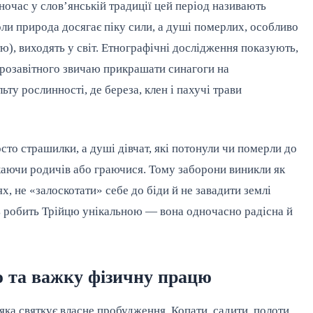
очас у слов’янській традиції цей період називають
ли природа досягає піку сили, а душі померлих, особливо
ю), виходять у світ. Етнографічні дослідження показують,
тарозавітного звичаю прикрашати синагоги на
ьту рослинності, де береза, клен і пахучі трави
сто страшилки, а душі дівчат, які потонули чи померли до
аючи родичів або граючися. Тому заборони виникли як
, не «залоскотати» себе до біди й не завадити землі
ть робить Трійцю унікальною — вона одночасно радісна й
ю та важку фізичну працю
ка святкує власне пробудження. Копати, садити, полоти,