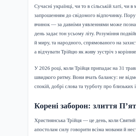
Сучасні українці, чи то в сільській хаті, чи 
запрошенням до свідомого відпочинку. Пору
вчинок — за давніми уявленнями може позначи
день задає тон усьому літу. Розуміння подві
й миру, та народного, спрямованого на захис
а відчувати Трійцю як живу зустріч з коріння
У 2026 році, коли Трійця припадає на 31 трав
швидкого ритму. Вони вчать балансу: не відм
спокій, добрі слова та турботу про близьких 
Корені заборон: злиття П’я
Християнська Трійця — це день, коли Святий
апостолам силу говорити всіма мовами й нес