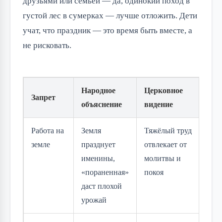
друзьями или семьёй — да, одинокий поход в
густой лес в сумерках — лучше отложить. Дети
учат, что праздник — это время быть вместе, а
не рисковать.
Народное
Церковное
Сов
Запрет
объяснение
видение
ада
Работа на
Земля
Тяжёлый труд
Отл
земле
празднует
отвлекает от
ого
именины,
молитвы и
дел
«пораненная»
покоя
вре
даст плохой
хра
урожай