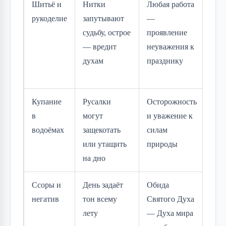
Шитьё и
Нитки
Любая работа
Циф
рукоделие
запутывают
—
дет
судьбу, острое
проявление
спо
— вредит
неуважения к
раз
духам
празднику
вме
рем
Купание
Русалки
Осторожность
Душ
в
могут
и уважение к
осв
водоёмах
защекотать
силам
вод
или утащить
природы
рек
на дно
Ссоры и
День задаёт
Обида
Мол
негатив
тон всему
Святого Духа
сог
лету
— Духа мира
бла