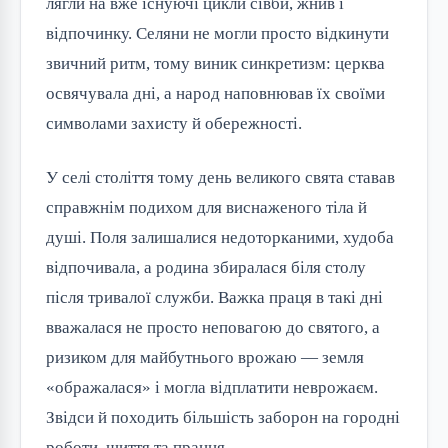
лягли на вже існуючі цикли сівби, жнив і
відпочинку. Селяни не могли просто відкинути
звичний ритм, тому виник синкретизм: церква
освячувала дні, а народ наповнював їх своїми
символами захисту й обережності.
У селі століття тому день великого свята ставав
справжнім подихом для виснаженого тіла й
душі. Поля залишалися недоторканими, худоба
відпочивала, а родина збиралася біля столу
після тривалої служби. Важка праця в такі дні
вважалася не просто неповагою до святого, а
ризиком для майбутнього врожаю — земля
«ображалася» і могла відплатити неврожаєм.
Звідси й походить більшість заборон на городні
роботи, шиття та прання.