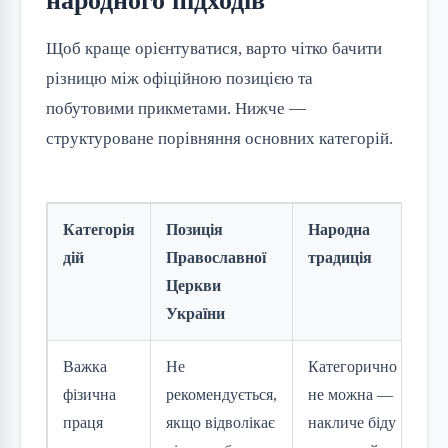
народного підходів
Щоб краще орієнтуватися, варто чітко бачити
різницю між офіційною позицією та
побутовими прикметами. Нижче —
структуроване порівняння основних категорій.
Категорія
Позиція
Народна
Су
дій
Православної
традиція
ад
Церкви
України
Важка
Не
Категорично
Пе
фізична
рекомендується,
не можна —
ре
праця
якщо відволікає
накличе біду
го