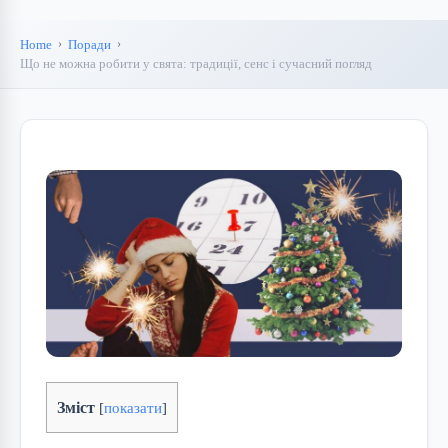
Home
Поради
Що не можна робити у свята: традиції, сенс і сучасний погляд
Зміст
[
показати
]