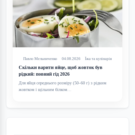
Павло Мельниченко
04.08.2026
Їжа та кулінарія
Скільки варити яйце, щоб жовток був
рідкий: повний гід 2026
Для яйця середнього розміру (50–60 г) з рідким
жовтком і щільним білком…