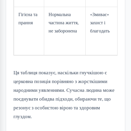
Гігієна та
Нормальна
«Змиває»
Зв
прання
частина життя,
захист і
пр
не заборонена
благодать
ак
чи
ду
Ця таблиця показує, наскільки гнучкішою є
церковна позиція порівняно з жорсткішими
народними уявленнями. Сучасна людина може
поєднувати обидва підходи, обираючи те, що
резонує з особистою вірою та здоровим
глуздом.