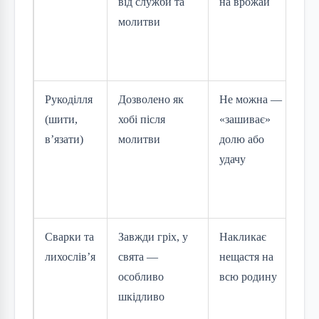
від служби та
на врожай
ро
молитви
пр
— 
ві
Рукоділля
Дозволено як
Не можна —
Мо
(шити,
хобі після
«зашиває»
ре
в’язати)
молитви
долю або
як
удачу
за
сп
з 
Сварки та
Завжди гріх, у
Накликає
Св
лихослів’я
свята —
нещастя на
ун
особливо
всю родину
ко
шкідливо
ча
пр