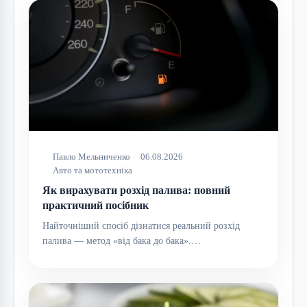
Павло Мельниченко
06.08.2026
Авто та мототехніка
Як вирахувати розхід палива: повний
практичний посібник
Найточніший спосіб дізнатися реальний розхід
палива — метод «від бака до бака».…