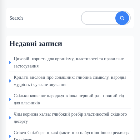
Search
Недавні записи
Цикорій: користь для організму, властивості та правильне
застосування
Крилаті вислови про соняшник: глибина символу, народна
мудрість і сучасне звучання
Скільки кошенят народжує кішка перший раз: повний гід
для власників
Чим корисна халва: глибокий розбір властивостей східного
десерту
Стівен Спілберг: цікаві факти про найуспішнішого режисера
Голлівуду