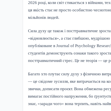
2026 році, коли світ стикається з війнами, 
ця якість стає не просто особистою чесното
мільйонів людей.
Сила духу це також і посттравматичне зроста
«відновлюється», а стає глибшою, мудрішою 
опубліковане в Journal of Psychology Researc
студентів демонструють ознаки такого зроста
посттравматичний стрес. Це не теорія — це 
Багато хто плутає силу духу з фізичною витри
— це свідоме зусилля, яке витрачається на ко
звички, дописати проєкт. Вона обмежена рес
вимагає постійного напруження, бо ґрунтуєть
знає, «заради чого» вона терпить, навіть на