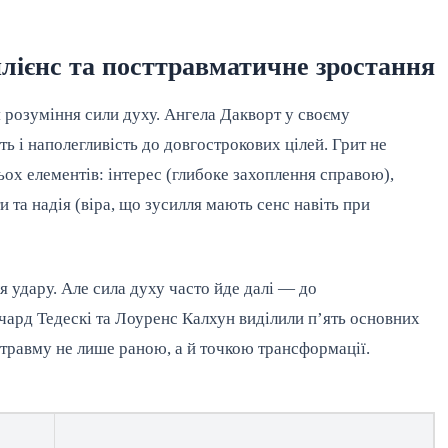
илієнс та посттравматичне зростання
я розуміння сили духу. Ангела Дакворт у своєму
ь і наполегливість до довгострокових цілей. Грит не
ьох елементів: інтерес (глибоке захоплення справою),
 та надія (віра, що зусилля мають сенс навіть при
я удару. Але сила духу часто йде далі — до
чард Тедескі та Лоуренс Калхун виділили п’ять основних
 травму не лише раною, а й точкою трансформації.