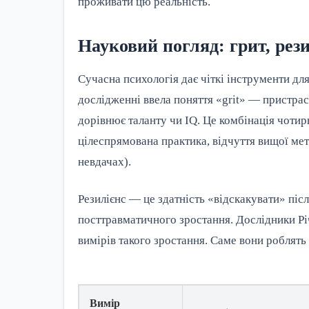
проживати цю реальність.
Науковий погляд: грит, рез
Сучасна психологія дає чіткі інструменти дл
дослідженні ввела поняття «grit» — пристраст
дорівнює таланту чи IQ. Це комбінація чотир
цілеспрямована практика, відчуття вищої мети
невдачах).
Резилієнс — це здатність «відскакувати» післ
посттравматичного зростання. Дослідники Рі
вимірів такого зростання. Саме вони роблять
Вимір