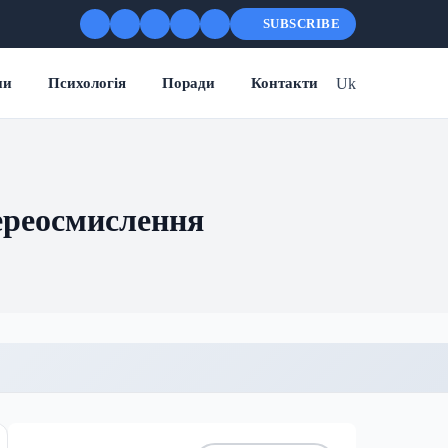
SUBSCRIBE
Uk
ни
Психологія
Поради
Контакти
переосмислення