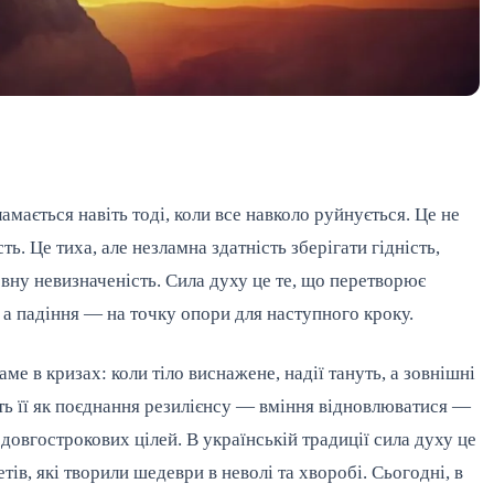
амається навіть тоді, коли все навколо руйнується. Це не
ть. Це тиха, але незламна здатність зберігати гідність,
овну невизначеність. Сила духу це те, що перетворює
, а падіння — на точку опори для наступного кроку.
ме в кризах: коли тіло виснажене, надії тануть, а зовнішні
ть її як поєднання резилієнсу — вміння відновлюватися —
о довгострокових цілей. В українській традиції сила духу це
етів, які творили шедеври в неволі та хворобі. Сьогодні, в