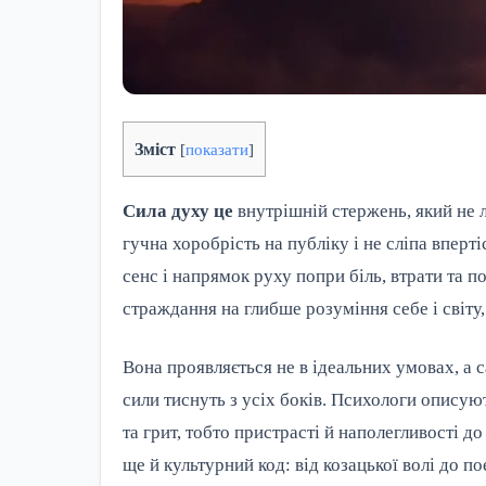
Зміст
[
показати
]
Сила духу це
внутрішній стержень, який не л
гучна хоробрість на публіку і не сліпа впертіс
сенс і напрямок руху попри біль, втрати та п
страждання на глибше розуміння себе і світу
Вона проявляється не в ідеальних умовах, а са
сили тиснуть з усіх боків. Психологи описую
та грит, тобто пристрасті й наполегливості д
ще й культурний код: від козацької волі до по