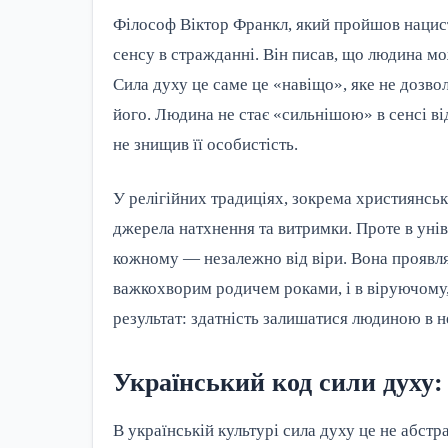
Філософ Віктор Франкл, який пройшов нацис
сенсу в стражданні. Він писав, що людина м
Сила духу це саме це «навіщо», яке не дозво
його. Людина не стає «сильнішою» в сенсі від
не знищив її особистість.
У релігійних традиціях, зокрема християнські
джерела натхнення та витримки. Проте в уні
кожному — незалежно від віри. Вона проявляєт
важкохворим родичем роками, і в віруючому,
результат: здатність залишатися людиною в 
Український код сили духу: 
В українській культурі сила духу це не абстр