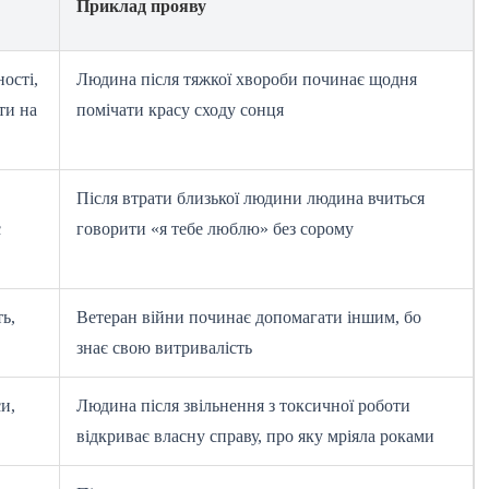
Приклад прояву
ості,
Людина після тяжкої хвороби починає щодня
ти на
помічати красу сходу сонця
Після втрати близької людини людина вчиться
є
говорити «я тебе люблю» без сорому
ь,
Ветеран війни починає допомагати іншим, бо
знає свою витривалість
и,
Людина після звільнення з токсичної роботи
відкриває власну справу, про яку мріяла роками