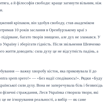
итяга, а й філософія свободи: краще загинути вільним, ніж
и.
ений кріпаком, він здобув свободу, став академіком
 отримав 10 років заслання в Оренбурзькому краї з
підірване, багато творів знищено, але дух не зламався. У
 Україну і зберігати гідність. Після звільнення Шевченко
го життя доводить: сила духу це не відсутність падінь, а
ування — важку хворобу кісток, яка приковувала її до
ontra spem spero!» — «Без надії сподіваюсь!». Рядки «Буду
раїнської сили духу. Вона не заперечувала біль і безвихідь
 фізичні страждання, Леся Українка створила твори, які
у це не ігнорування реальності, а вибір — як саме