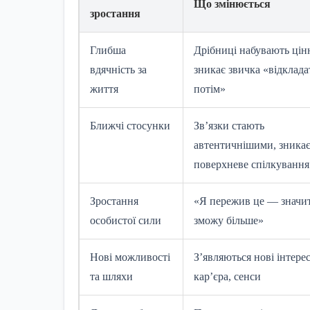
Що змінюється
зростання
Глибша
Дрібниці набувають цінн
вдячність за
зникає звичка «відклада
життя
потім»
Ближчі стосунки
Зв’язки стають
автентичнішими, зника
поверхневе спілкування
Зростання
«Я пережив це — значит
особистої сили
зможу більше»
Нові можливості
З’являються нові інтерес
та шляхи
кар’єра, сенси