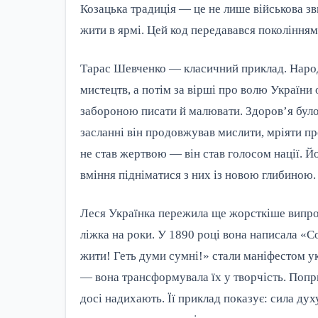
Козацька традиція — це не лише військова зв
жити в ярмі. Цей код передавався поколінням
Тарас Шевченко — класичний приклад. Народж
мистецтв, а потім за вірші про волю України
забороною писати й малювати. Здоров’я було 
засланні він продовжував мислити, мріяти про
не став жертвою — він став голосом нації. Йо
вміння підніматися з них із новою глибиною.
Леся Українка пережила ще жорсткіше випроб
ліжка на роки. У 1890 році вона написала «C
жити! Геть думи сумні!» стали маніфестом ук
— вона трансформувала їх у творчість. Попри
досі надихають. Її приклад показує: сила дух