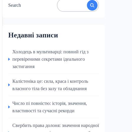
Search
Недавні записи
Холодець в мультиварці: повний гід з
перевіреними секретами ідеального
застигання
Калістеніка це: сила, краса і контроль
власного тіла без залу та обладнання
Число пі повністю: історія, значення,
властивості та сучасні рекорди
Свербить права долоня: значення народної