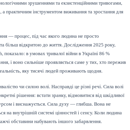
технологічними зрушеннями та екзистенційними тривогами,
ю, а практичним інструментом виживання та зростання для
ння — процес, під час якого людина не просто
та більш відкритою до життя. Дослідження 2025 року,
h, показало: в умовах тривалої війни в Україні 86 %
ння, і воно сильніше проявляється саме у тих, хто пережив
реальність, яку тисячі людей проживають щодня.
валістю чи силою волі. Насправді це різні речі. Сила волі
нкретні рішення: встати зранку, відмовитися від шкідливої
урсом і виснажується. Сила духу — глибша. Вона не
ся на внутрішній системі цінностей і сенсу. Коли людина
йважчі обставини набувають іншого забарвлення.