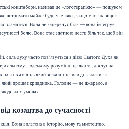
тські концтабори, називав це «логотерапією» — пошуком
оже витримати майже будь-яке «як», якщо має «навіщо».
ляє зламатися. Вона не заперечує біль — вона інтегрує
сутності болю. Вона стає здатною нести біль так, щоб він
й, сила духу часто пов’язується з дією Святого Духа як
версальному людському розумінні це якість, доступна
ься і в атеїста, який знаходить сили доглядати за
 який прощає кривдника. Головне — не джерело, а
нелюдських умовах.
від козацтва до сучасності
акція. Вона вплетена в історію, мову та мистецтво.