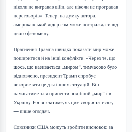
ніколи не вигравав війн, але ніколи не програвав
переговорів». Тепер, на думку автора,
американський лідер сам може постраждати від
цього феномену.
Прагнення Трампа швидко показати мир може
поширитися й на інші конфлікти. «Через те, що
щось, що називається „миром“, тимчасово було
відновлено, президент Трамп спробує
використати це для інших ситуацій. Він
намагатиметься принести подібний „мир“ і в
Україну. Росія знатиме, як цим скористатися»,
— пише оглядач.
Союзники США можуть зробити висновок: за