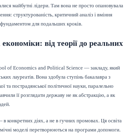
алися майбутні лідери. Там вона не просто опановувала
ення: структурованість, критичний аналіз і вміння
 фундаментом для подальших кроків.
економіки: від теорії до реальних
l of Economics and Political Science — закладу, який
ьких лауреатів. Вона здобула ступінь бакалавра з
кої та пострадянської політичної науки, паралельно
вчили її розглядати державу не як абстракцію, а як
юдей.
 в конкретних діях, а не в гучних промовах. Ця освіта
номічні моделі перетворюються на програми допомоги.