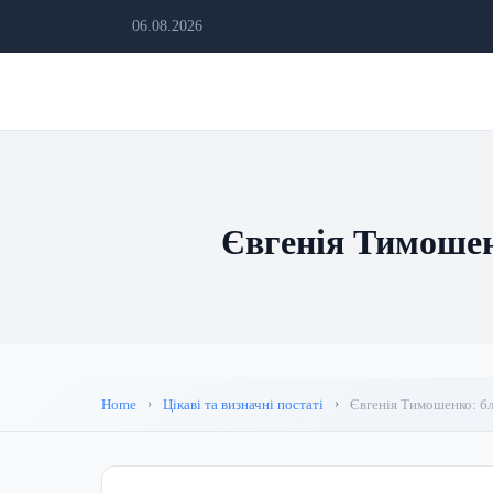
06.08.2026
Євгенія Тимошен
Home
Цікаві та визначні постаті
Євгенія Тимошенко: бл