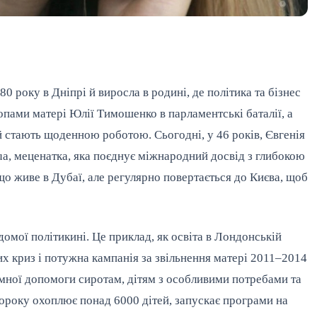
 року в Дніпрі й виросла в родині, де політика та бізнес
топами матері Юлії Тимошенко в парламентські баталії, а
ей стають щоденною роботою. Сьогодні, у 46 років, Євгенія
ua, меценатка, яка поєднує міжнародний досвід з глибокою
 що живе в Дубаї, але регулярно повертається до Києва, щоб
ідомої політикині. Це приклад, як освіта в Лондонській
х криз і потужна кампанія за звільнення матері 2011–2014
емної допомоги сиротам, дітям з особливими потребами та
щороку охоплює понад 6000 дітей, запускає програми на