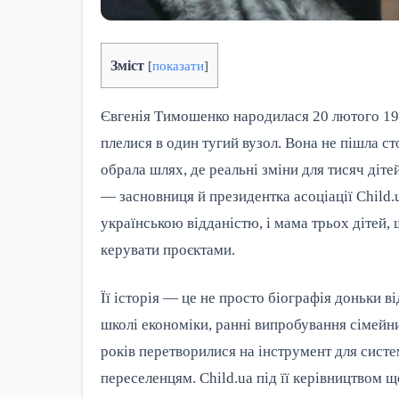
Зміст
[
показати
]
Євгенія Тимошенко народилася 20 лютого 1980
плелися в один тугий вузол. Вона не пішла с
обрала шлях, де реальні зміни для тисяч діт
— засновниця й президентка асоціації Child.
українською відданістю, і мама трьох дітей,
керувати проєктами.
Її історія — це не просто біографія доньки в
школі економіки, ранні випробування сімейни
років перетворилися на інструмент для сист
переселенцям. Child.ua під її керівництвом 