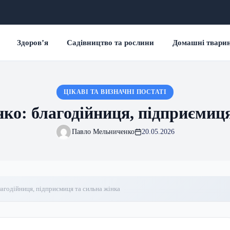
Здоров’я
Садівництво та рослини
Домашні твари
ЦІКАВІ ТА ВИЗНАЧНІ ПОСТАТІ
ко: благодійниця, підприємиця
Павло Мельниченко
20.05.2026
агодійниця, підприємиця та сильна жінка