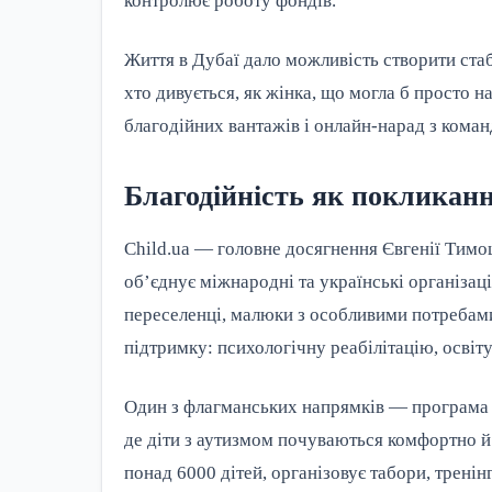
контролює роботу фондів.
Життя в Дубаї дало можливість створити стаб
хто дивується, як жінка, що могла б просто
благодійних вантажів і онлайн-нарад з коман
Благодійність як покликанн
Child.ua — головне досягнення Євгенії Тимо
об’єднує міжнародні та українські організац
переселенці, малюки з особливими потребам
підтримку: психологічну реабілітацію, освіту
Один з флагманських напрямків — програма A
де діти з аутизмом почуваються комфортно й
понад 6000 дітей, організовує табори, тренінги