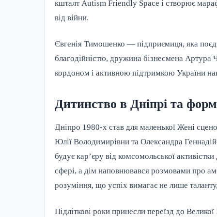
кшталт Autism Friendly Space і створює мар
від війни.
Євгенія Тимошенко — підприємиця, яка поєдн
благодійністю, дружина бізнесмена Артура Ч
кордоном і активною підтримкою України нав
Дитинство в Дніпрі та фор
Дніпро 1980-х став для маленької Жені сцено
Юлії Володимирівни та Олександра Геннадійо
будує кар’єру від комсомольської активістки
сфері, а дім наповнювався розмовами про амб
розуміння, що успіх вимагає не лише таланту,
Підліткові роки принесли переїзд до Великої