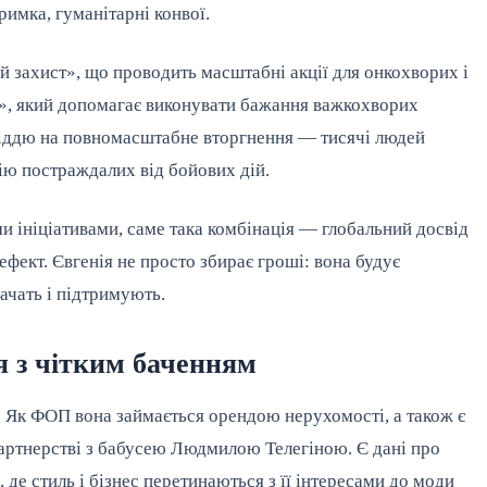
римка, гуманітарні конвої.
й захист», що проводить масштабні акції для онкохворих і
ії», який допомагає виконувати бажання важкохворих
іддю на повномасштабне вторгнення — тисячі людей
ію постраждалих від бойових дій.
и ініціативами, саме така комбінація — глобальний досвід
фект. Євгенія не просто збирає гроші: вона будує
бачать і підтримують.
я з чітким баченням
 Як ФОП вона займається орендою нерухомості, а також є
партнерстві з бабусею Людмилою Телегіною. Є дані про
 де стиль і бізнес перетинаються з її інтересами до моди