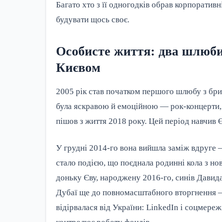
Багато хто з її одногодків обрав корпоративн
будувати щось своє.
Особисте життя: два шлюби,
Києвом
2005 рік став початком першого шлюбу з бр
була яскравою й емоційною — рок-концерти, 
пішов з життя 2018 року. Цей період навчив 
У грудні 2014-го вона вийшла заміж вдруге 
стало подією, що поєднала родинні кола з но
доньку Єву, народжену 2016-го, синів Давида
Дубаї ще до повномасштабного вторгнення — д
відірвалася від України: LinkedIn і соцмереж