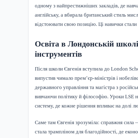
одному з найпрестижніших закладів, де навч
англійську, а вбирала британський стиль мисл
відстоювати свою позицію. Ці навички стали
Освіта в Лондонській школі 
інструментів
Після школи Євгенія вступила до London Schoo
випустив чимало прем’єр-міністрів і нобелівс
державного управління та магістра з російсь
вивчаючи політику й філософію. Уроки LSE на
систему, де кожне рішення впливає на долі л
Саме там Євгенія зрозуміла: справжня сила —
стала трампліном для благодійності, де еко