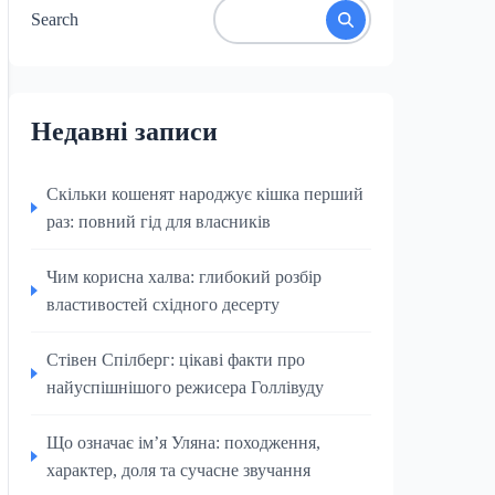
Search
Недавні записи
Скільки кошенят народжує кішка перший
раз: повний гід для власників
Чим корисна халва: глибокий розбір
властивостей східного десерту
Стівен Спілберг: цікаві факти про
найуспішнішого режисера Голлівуду
Що означає ім’я Уляна: походження,
характер, доля та сучасне звучання