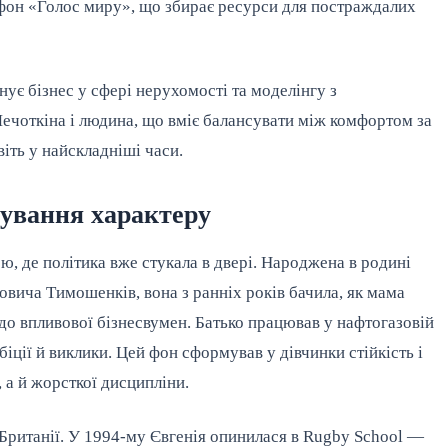
афон «Голос миру», що збирає ресурси для постраждалих
ує бізнес у сфері нерухомості та моделінгу з
ечоткіна і людина, що вміє балансувати між комфортом за
іть у найскладніші часи.
мування характеру
ю, де політика вже стукала в двері. Народжена в родині
вича Тимошенків, вона з ранніх років бачила, як мама
 до впливової бізнесвумен. Батько працював у нафтогазовій
іції й виклики. Цей фон сформував у дівчинки стійкість і
 а й жорсткої дисципліни.
 Британії. У 1994-му Євгенія опинилася в Rugby School —