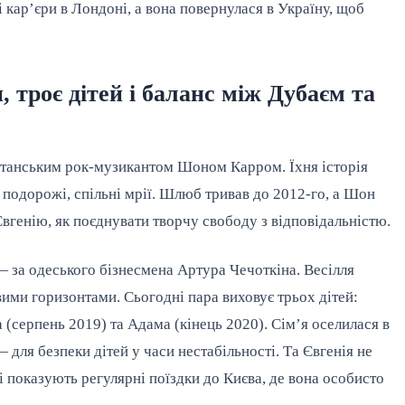
і кар’єри в Лондоні, а вона повернулася в Україну, щоб
 троє дітей і баланс між Дубаєм та
итанським рок-музикантом Шоном Карром. Їхня історія
подорожі, спільні мрії. Шлюб тривав до 2012-го, а Шон
Євгенію, як поєднувати творчу свободу з відповідальністю.
— за одеського бізнесмена Артура Чечоткіна. Весілля
вими горизонтами. Сьогодні пара виховує трьох дітей:
 (серпень 2019) та Адама (кінець 2020). Сім’я оселилася в
ля безпеки дітей у часи нестабільності. Та Євгенія не
і показують регулярні поїздки до Києва, де вона особисто