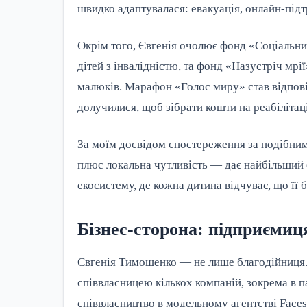
швидко адаптувалася: евакуація, онлайн-підт
Окрім того, Євгенія очолює фонд «Соціальни
дітей з інвалідністю, та фонд «Назустріч мр
малюків. Марафон «Голос миру» став відпов
долучилися, щоб зібрати кошти на реабілітац
За моїм досвідом спостереження за подібним
плюс локальна чутливість — дає найбільший е
екосистему, де кожна дитина відчуває, що її 
Бізнес-сторона: підприємиц
Євгенія Тимошенко — не лише благодійниця.
співвласницею кількох компаній, зокрема в 
співвласництво в модельному агентстві Faces,