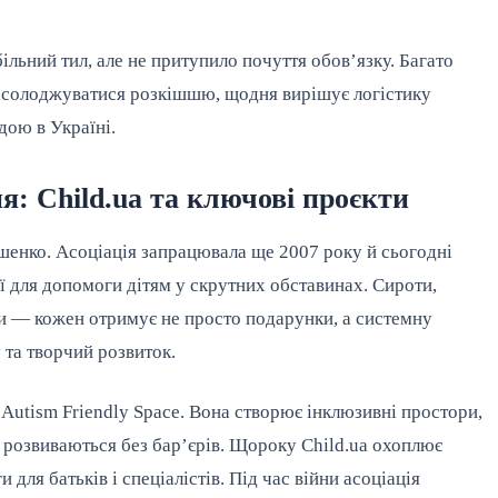
ільний тил, але не притупило почуття обов’язку. Багато
 насолоджуватися розкішшю, щодня вирішує логістику
дою в Україні.
я: Child.ua та ключові проєкти
шенко. Асоціація запрацювала ще 2007 року й сьогодні
ії для допомоги дітям у скрутних обставинах. Сироти,
и — кожен отримує не просто подарунки, а системну
 та творчий розвиток.
utism Friendly Space. Вона створює інклюзивні простори,
 розвиваються без бар’єрів. Щороку Child.ua охоплює
 для батьків і спеціалістів. Під час війни асоціація