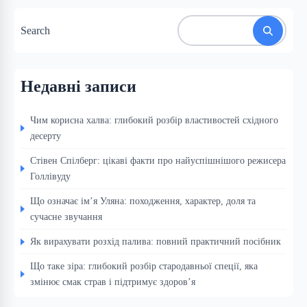
Search
Недавні записи
Чим корисна халва: глибокий розбір властивостей східного
десерту
Стівен Спілберг: цікаві факти про найуспішнішого режисера
Голлівуду
Що означає ім’я Уляна: походження, характер, доля та
сучасне звучання
Як вирахувати розхід палива: повний практичний посібник
Що таке зіра: глибокий розбір стародавньої спеції, яка
змінює смак страв і підтримує здоров’я