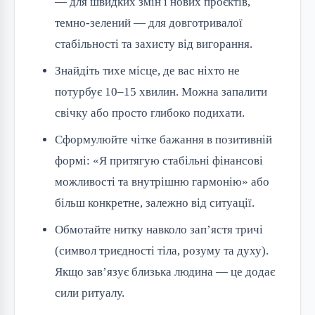
— для швидких змін і нових проєктів,
темно-зелений — для довготривалої
стабільності та захисту від вигорання.
Знайдіть тихе місце, де вас ніхто не
потурбує 10–15 хвилин. Можна запалити
свічку або просто глибоко подихати.
Сформулюйте чітке бажання в позитивній
формі: «Я притягую стабільні фінансові
можливості та внутрішню гармонію» або
більш конкретне, залежно від ситуації.
Обмотайте нитку навколо зап’ястя тричі
(символ триєдності тіла, розуму та духу).
Якщо зав’язує близька людина — це додає
сили ритуалу.