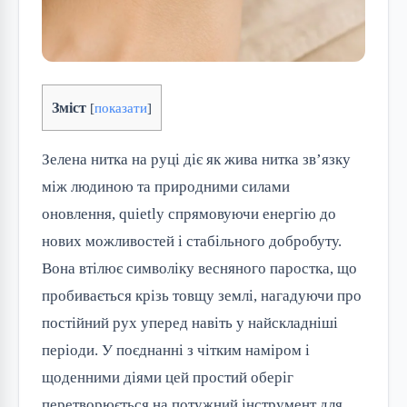
Зміст
[
показати
]
Зелена нитка на руці діє як жива нитка зв’язку
між людиною та природними силами
оновлення, quietly спрямовуючи енергію до
нових можливостей і стабільного добробуту.
Вона втілює символіку весняного паростка, що
пробивається крізь товщу землі, нагадуючи про
постійний рух уперед навіть у найскладніші
періоди. У поєднанні з чітким наміром і
щоденними діями цей простий оберіг
перетворюється на потужний інструмент для