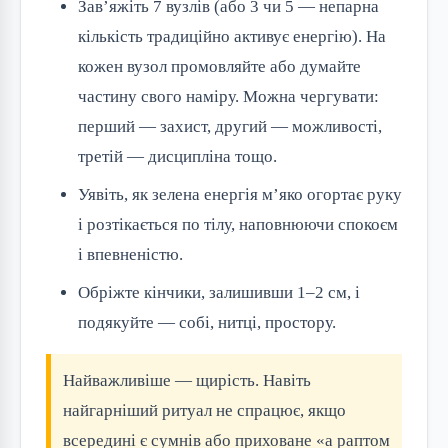
Зав’яжіть 7 вузлів (або 3 чи 5 — непарна
кількість традиційно активує енергію). На
кожен вузол промовляйте або думайте
частину свого наміру. Можна чергувати:
перший — захист, другий — можливості,
третій — дисципліна тощо.
Уявіть, як зелена енергія м’яко огортає руку
і розтікається по тілу, наповнюючи спокоєм
і впевненістю.
Обріжте кінчики, залишивши 1–2 см, і
подякуйте — собі, нитці, простору.
Найважливіше — щирість. Навіть
найгарніший ритуал не спрацює, якщо
всередині є сумнів або приховане «а раптом