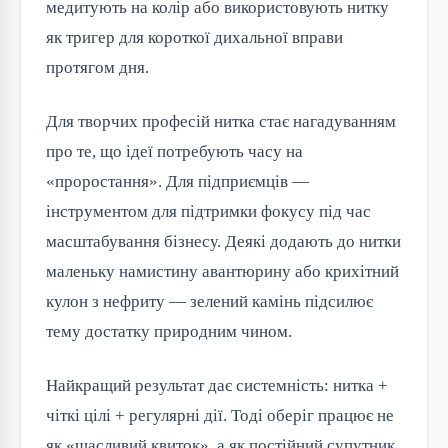
медитують на колір або використовують нитку
як тригер для короткої дихальної вправи
протягом дня.
Для творчих професій нитка стає нагадуванням
про те, що ідеї потребують часу на
«проростання». Для підприємців —
інструментом для підтримки фокусу під час
масштабування бізнесу. Деякі додають до нитки
маленьку намистину авантюрину або крихітний
кулон з нефриту — зелений камінь підсилює
тему достатку природним чином.
Найкращий результат дає системність: нитка +
чіткі цілі + регулярні дії. Тоді оберіг працює не
як «щасливий квиток», а як постійний супутник,