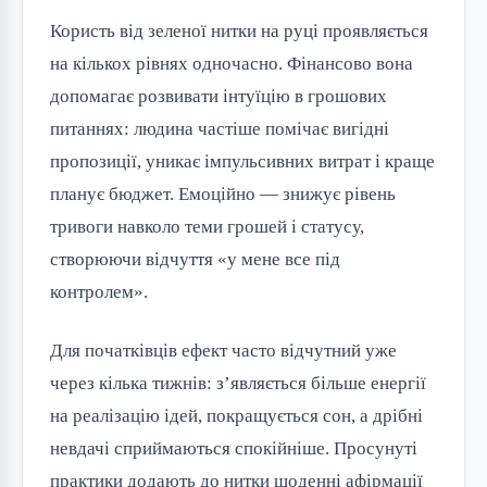
Користь від зеленої нитки на руці проявляється
на кількох рівнях одночасно. Фінансово вона
допомагає розвивати інтуїцію в грошових
питаннях: людина частіше помічає вигідні
пропозиції, уникає імпульсивних витрат і краще
планує бюджет. Емоційно — знижує рівень
тривоги навколо теми грошей і статусу,
створюючи відчуття «у мене все під
контролем».
Для початківців ефект часто відчутний уже
через кілька тижнів: з’являється більше енергії
на реалізацію ідей, покращується сон, а дрібні
невдачі сприймаються спокійніше. Просунуті
практики додають до нитки щоденні афірмації