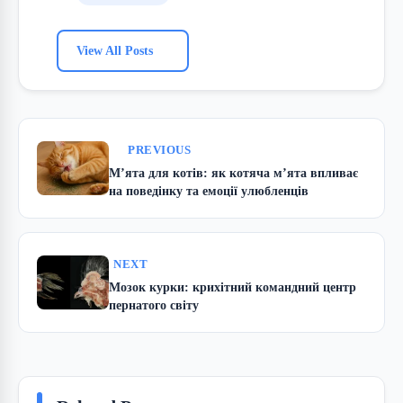
View All Posts
PREVIOUS
М’ята для котів: як котяча м’ята впливає
на поведінку та емоції улюбленців
NEXT
Мозок курки: крихітний командний центр
пернатого світу