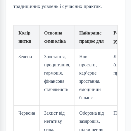
традиційних уявлень і сучасних практик.
Колір
Основна
Найкраще
Рекомен
нитки
символіка
працює для
рука
Зелена
Зростання,
Нові
Ліва
процвітання,
проєкти,
(прийнят
гармонія,
кар’єрне
права (ді
фінансова
зростання,
стабільність
емоційний
баланс
Червона
Захист від
Оборона від
Переваж
негативу,
заздрощів,
сила,
підвищення