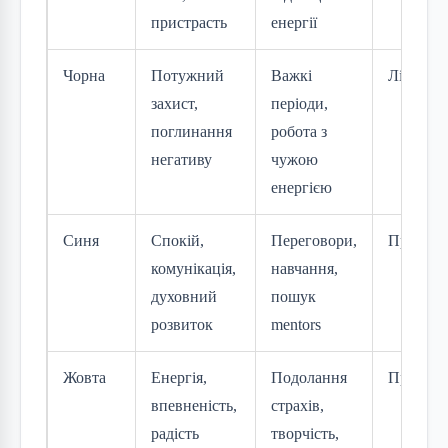
пристрасть
енергії
Чорна
Потужний
Важкі
Ліва
захист,
періоди,
поглинання
робота з
негативу
чужою
енергією
Синя
Спокій,
Переговори,
Права аб
комунікація,
навчання,
духовний
пошук
розвиток
mentors
Жовта
Енергія,
Подолання
Права
впевненість,
страхів,
радість
творчість,