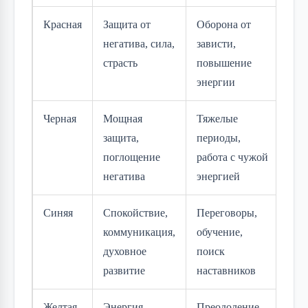
Красная
Защита от
Оборона от
Пр
негатива, сила,
зависти,
ле
страсть
повышение
энергии
Черная
Мощная
Тяжелые
Ле
защита,
периоды,
поглощение
работа с чужой
негатива
энергией
Синяя
Спокойствие,
Переговоры,
Пр
коммуникация,
обучение,
духовное
поиск
развитие
наставников
Желтая
Энергия,
Преодоление
Пр