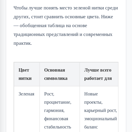
Чтобы лучше понять место зеленой нитки среди
других, стоит сравнить основные цвета. Ниже
— обобщенная таблица на основе
традиционных представлений и современных
практик.
Цвет
Основная
Лучше всего
Ре
нитки
символика
работает для
ру
Зеленая
Рост,
Новые
Ле
процветание,
проекты,
ил
гармония,
карьерный рост,
(д
финансовая
эмоциональный
стабильность
баланс