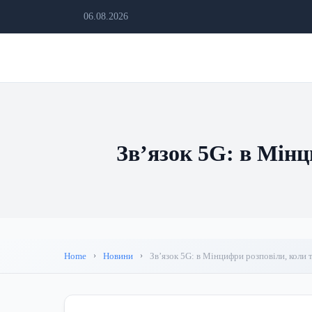
06.08.2026
Звʼязок 5G: в Мінц
Home
Новини
Звʼязок 5G: в Мінцифри розповіли, коли 