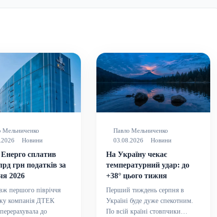
о Мельниченко
Павло Мельниченко
.2026
Новини
03.08.2026
Новини
Енерго сплатив
На Україну чекає
лрд грн податків за
температурний удар: до
чя 2026
+38° цього тижня
вж першого півріччя
Перший тиждень серпня в
оку компанія ДТЕК
Україні буде дуже спекотним.
перерахувала до
По всій країні стовпчики…