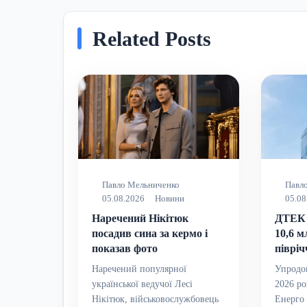
Related Posts
Павло Мельниченко
Павл
05.08.2026
Новини
05.08
Наречений Нікітюк
ДТЕК 
посадив сина за кермо і
10,6 м
показав фото
півріч
Наречений популярної
Упродо
української ведучої Лесі
2026 р
Нікітюк, військовослужбовець
Енерго 