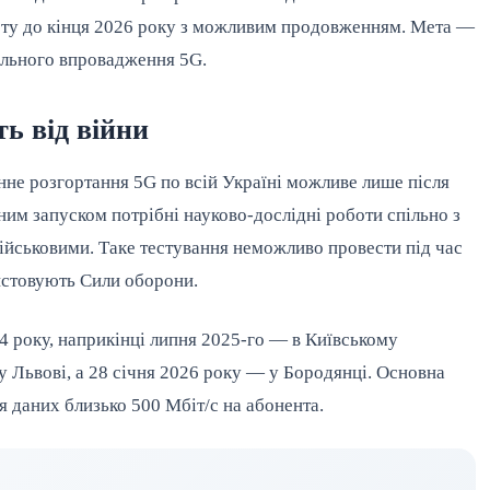
лоту до кінця 2026 року з можливим продовженням. Мета —
ального впровадження 5G.
ь від війни
інне розгортання 5G по всій Україні можливе лише після
ним запуском потрібні науково-дослідні роботи спільно з
військовими. Таке тестування неможливо провести під час
ристовують Сили оборони.
4 року, наприкінці липня 2025-го — в Київському
 у Львові, а 28 січня 2026 року — у Бородянці. Основна
 даних близько 500 Мбіт/с на абонента.