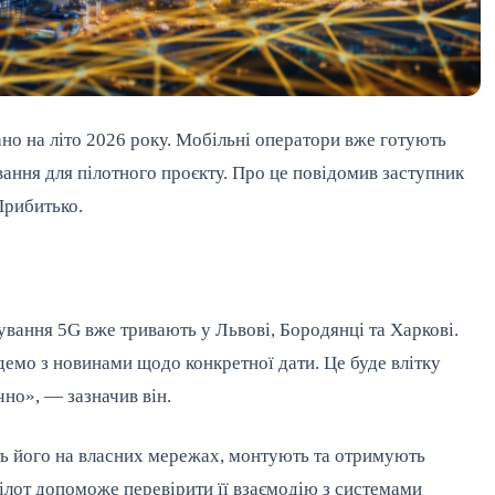
но на літо 2026 року. Мобільні оператори вже готують
ання для пілотного проєкту. Про це повідомив заступник
Прибитько.
тування 5G вже тривають у Львові, Бородянці та Харкові.
демо з новинами щодо конкретної дати. Це буде влітку
чно», — зазначив він.
ь його на власних мережах, монтують та отримують
пілот допоможе перевірити її взаємодію з системами