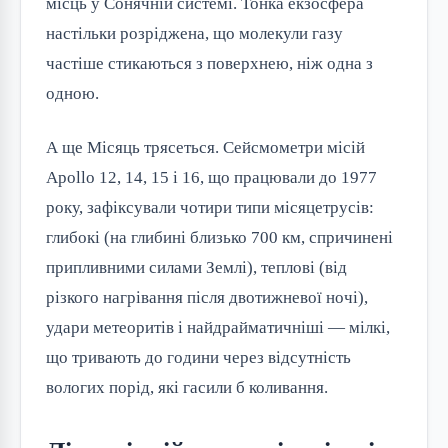
місць у Сонячній системі. Тонка екзосфера
настільки розріджена, що молекули газу
частіше стикаються з поверхнею, ніж одна з
одною.
А ще Місяць трясеться. Сейсмометри місій
Apollo 12, 14, 15 і 16, що працювали до 1977
року, зафіксували чотири типи місяцетрусів:
глибокі (на глибині близько 700 км, спричинені
припливними силами Землі), теплові (від
різкого нагрівання після двотижневої ночі),
удари метеоритів і найдрайматичніші — мілкі,
що тривають до години через відсутність
вологих порід, які гасили б коливання.