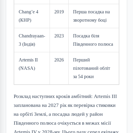
Chang’e 4
2019
Перша посадка на
(КНР)
зворотному боці
Chandrayaan-
2023
Посадка біля
3 (Індія)
Південного полюса
Artemis II
2026
Перший
(NASA)
пілотований обліт
за 54 роки
Розклад наступних кроків амбітний: Artemis III
запланована на 2027 рік як перевірка стиковки
на орбіті Землі, а посадка людей у район
Південного полюса очікується в межах місії
Artemis IV у 2028-му. Цього разу серед екіпажу