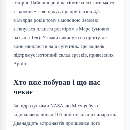
історія. Найпоширеніша гіпотеза «гігантського
зіткнення» стверджує, що приблизно 4,5
мільярда років тому з молодою Землею
зіткнулася планета розміром з Марс (умовно
названа Тея). Уламки викинуло на орбіту, де
вони злиплися в наш супутник. Цю модель
підтримує ізотопний склад зразків, привезених
Apollo.
Хто вже побував і що нас
чекає
За підрахунками NASA, до Місяця було
відправлено понад 105 роботизованих апаратів.
Дванадцять астронавтів пройшлися його