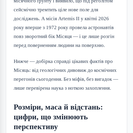
місячного ґрунту і виявило, що під реголітом
сейсмічно тремтить ціле нове поле для
досліджень. А місія Artemis II у квітні 2026
року вперше з 1972 року провела астронавтів
повз зворотний бік Місяця — і це лише розгін
перед поверненням людини на поверхню.
Нижче — добірка справді цікавих фактів про
Місяць: від геологічних дивовиж до космічних
перегонів сьогодення. Без міфів, без вигадок —
лише перевірена наука з ноткою захоплення.
Розміри, маса й відстань:
цифри, що змінюють
перспективу