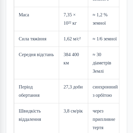
Маса
7,35 ×
≈ 1,2 %
10²² кг
земної
Сила тяжіння
1,62 м/с²
≈ 1/6 земної
Середня відстань
384 400
≈ 30
км
діаметрів
Землі
Період
27,3 доби
синхронний
обертання
з орбітою
Швидкість
3,8 см/рік
через
віддалення
припливне
тертя