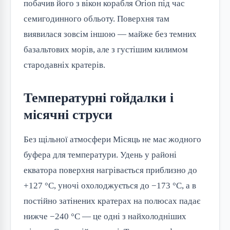
побачив його з вікон корабля Orion під час
семигодинного обльоту. Поверхня там
виявилася зовсім іншою — майже без темних
базальтових морів, але з густішим килимом
стародавніх кратерів.
Температурні гойдалки і
місячні струси
Без щільної атмосфери Місяць не має жодного
буфера для температури. Удень у районі
екватора поверхня нагрівається приблизно до
+127 °C, уночі охолоджується до −173 °C, а в
постійно затінених кратерах на полюсах падає
нижче −240 °C — це одні з найхолодніших