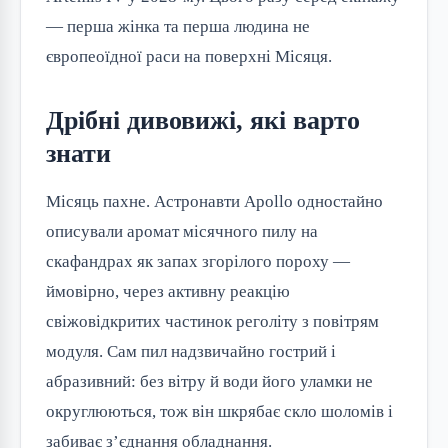
— перша жінка та перша людина не
європеоїдної раси на поверхні Місяця.
Дрібні дивовижі, які варто
знати
Місяць пахне. Астронавти Apollo одностайно
описували аромат місячного пилу на
скафандрах як запах згорілого пороху —
ймовірно, через активну реакцію
свіжовідкритих частинок реголіту з повітрям
модуля. Сам пил надзвичайно гострий і
абразивний: без вітру й води його уламки не
округлюються, тож він шкрябає скло шоломів і
забиває з’єднання обладнання.