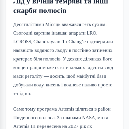
Лід у вічній темряві та інші
скарби полюсів
Десятиліттями Місяць вважався геть сухим.
Сьогодні картина інакша: апарати LRO,
LCROSS, Chandrayaan-1 і Chang’e підтвердили
наявність водяного льоду в постійно затінених
кратерах біля полюсів. У деяких ділянках його
концентрація може сягати кількох відсотків від
маси реголіту — досить, щоб майбутні бази
добували воду, кисень і водневе паливо просто
з-під ніг.
Саме тому програма Artemis цілиться в район
Південного полюса. За планами NASA, місія
Artemis III перенесена на 2027 рік як