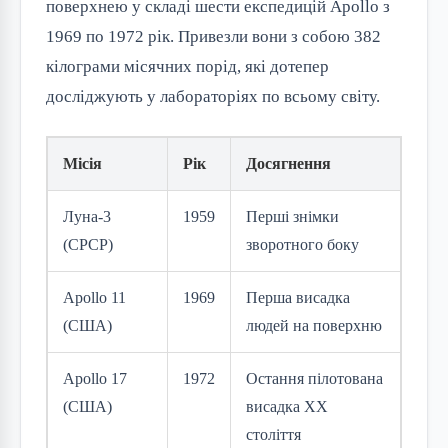
поверхнею у складі шести експедицій Apollo з
1969 по 1972 рік. Привезли вони з собою 382
кілограми місячних порід, які дотепер
досліджують у лабораторіях по всьому світу.
Місія
Рік
Досягнення
Луна-3
1959
Перші знімки
(СРСР)
зворотного боку
Apollo 11
1969
Перша висадка
(США)
людей на поверхню
Apollo 17
1972
Остання пілотована
(США)
висадка XX
століття