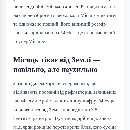
перигеї до 406 700 км в апогеї. Різниця помітна
навіть неозброєним оком: коли Місяць у перигеї
та одночасно повний, його видимий розмір
зростає приблизно на 14 % — це і є знаменитий
«суперМісяць».
Місяць тікає від Землі —
повільно, але неухильно
Лазерні далекомірні експерименти, що
відбивають промені від рефлекторів, залишених
ще місіями Apollo, дають точну цифру: Місяць
віддаляється від Землі зі швидкістю 3,8
сантиметра на рік. Звучить як дрібниця, але за
мільярди років це перетворило близького сусіда