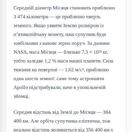
Середній діаметр Місяця становить приблизно
3 474 кілометри — це приблизно чверть
земного. Якщо уявити Землю розміром із
п’ятикопійчану монету, наш супутник буде
завбільшки з кавове зерно поруч. За даними
NASA, маса Місяця — близько 7,3 × 10²² кг,
тобто заледве 1,2 % маси нашої планети. Сила
тяжіння на поверхні — 1,62 м/с², приблизно
одна шоста земної: саме тому астронавти
Apollo підстрибували, наче в уповільненій
зйомці.
Середня відстань від Землі до Місяця — 384
400 км. Але орбіта супутника еліптична, тож
реальна відстань коливається від 356 400 км у