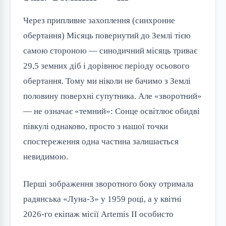
Через припливне захоплення (синхронне
обертання) Місяць повернутий до Землі тією
самою стороною — синодичний місяць триває
29,5 земних діб і дорівнює періоду осьового
обертання. Тому ми ніколи не бачимо з Землі
половину поверхні супутника. Але «зворотний»
— не означає «темний»: Сонце освітлює обидві
півкулі однаково, просто з нашої точки
спостереження одна частина залишається
невидимою.
Перші зображення зворотного боку отримала
радянська «Луна-3» у 1959 році, а у квітні
2026-го екіпаж місії Artemis II особисто