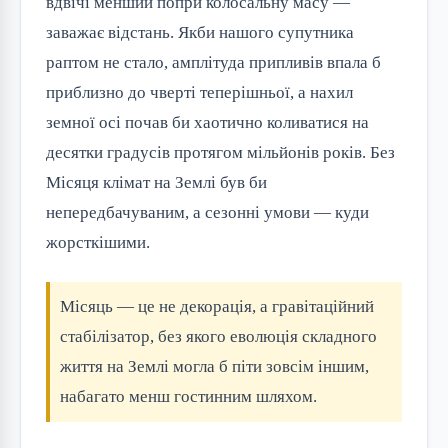
вдвічі менший попри колосальну масу —
заважає відстань. Якби нашого супутника
раптом не стало, амплітуда припливів впала б
приблизно до чверті теперішньої, а нахил
земної осі почав би хаотично коливатися на
десятки градусів протягом мільйонів років. Без
Місяця клімат на Землі був би
непередбачуваним, а сезонні умови — куди
жорсткішими.
Місяць — це не декорація, а гравітаційний
стабілізатор, без якого еволюція складного
життя на Землі могла б піти зовсім іншим,
набагато менш гостинним шляхом.