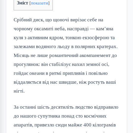
Зміст
[
показати
]
Срібний диск, що щоночі вирізає себе на
чорному оксамиті неба, насправді — кам’яна
куля з активним ядром, тонкою екзосферою та
залежами водяного льоду в полярних кратерах.
Місяць не лише романтичний акомпанемент до
прогулянок: він стабілізує нахил земної осі,
гойдає океани в ритмі припливів і повільно
віддаляється від нас швидше, ніж ростуть ваші
нігті.
За останні шість десятиліть людство відправило
до нашого супутника понад сто космічних
апаратів, привезло сюди майже 400 кілограмів