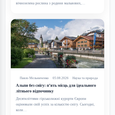
вічнозелена рослина з родини мальвових,…
Павло Мельниченко
05.08.2026
Наука та природа
Альпи без снігу: п’ять місць для ідеального
літнього відпочинку
Десятиліттями гірськолижні курорти Європи
оцінювали свій успіх за кількістю снігу. Сьогодні,
коли…