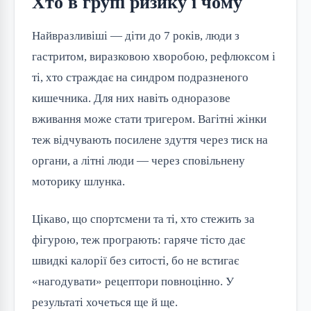
Хто в групі ризику і чому
Найвразливіші — діти до 7 років, люди з
гастритом, виразковою хворобою, рефлюксом і
ті, хто страждає на синдром подразненого
кишечника. Для них навіть одноразове
вживання може стати тригером. Вагітні жінки
теж відчувають посилене здуття через тиск на
органи, а літні люди — через сповільнену
моторику шлунка.
Цікаво, що спортсмени та ті, хто стежить за
фігурою, теж програють: гаряче тісто дає
швидкі калорії без ситості, бо не встигає
«нагодувати» рецептори повноцінно. У
результаті хочеться ще й ще.