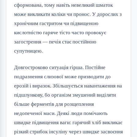
сформована, тому навіть невеликий шматок
може викликати коліки чи пронос. У дорослих з
хронічним гастритом чи підвищеною
кислотністю гаряче тісто часто провокує
загострення — печія стає постійною
супутницею.
Довгостроково ситуація гірша. Постійне
подразнення слизової може призводити до
ерозій і виразок. Збільшується навантаження на
підшлункову, бо організм змушений виділяти
більше ферментів для розщеплення
недопеченої маси. Деякі люди помічають
швидке підвищення ваги: гарячий хліб викликає
різкий стрибок інсуліну через швидке засвоєння