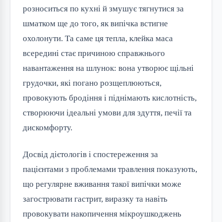
розноситься по кухні й змушує тягнутися за
шматком ще до того, як випічка встигне
охолонути. Та саме ця тепла, клейка маса
всередині стає причиною справжнього
навантаження на шлунок: вона утворює щільні
грудочки, які погано розщеплюються,
провокують бродіння і піднімають кислотність,
створюючи ідеальні умови для здуття, печії та
дискомфорту.
Досвід дієтологів і спостереження за
пацієнтами з проблемами травлення показують,
що регулярне вживання такої випічки може
загострювати гастрит, виразку та навіть
провокувати накопичення мікроушкоджень