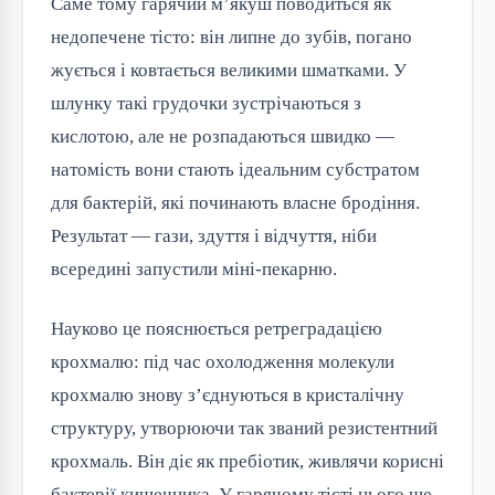
Саме тому гарячий м’якуш поводиться як
недопечене тісто: він липне до зубів, погано
жується і ковтається великими шматками. У
шлунку такі грудочки зустрічаються з
кислотою, але не розпадаються швидко —
натомість вони стають ідеальним субстратом
для бактерій, які починають власне бродіння.
Результат — гази, здуття і відчуття, ніби
всередині запустили міні-пекарню.
Науково це пояснюється ретреградацією
крохмалю: під час охолодження молекули
крохмалю знову з’єднуються в кристалічну
структуру, утворюючи так званий резистентний
крохмаль. Він діє як пребіотик, живлячи корисні
бактерії кишечника. У гарячому тісті цього ще