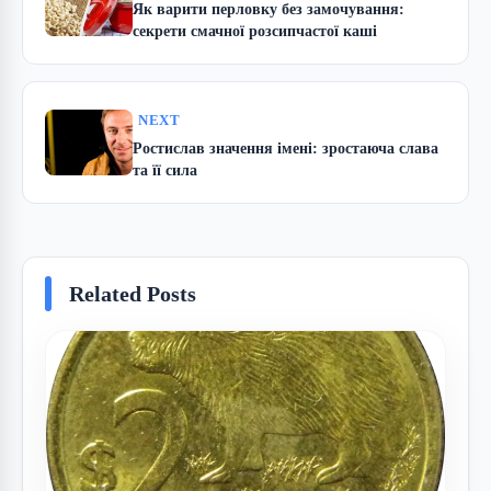
Як варити перловку без замочування:
секрети смачної розсипчастої каші
NEXT
Ростислав значення імені: зростаюча слава
та її сила
Related Posts