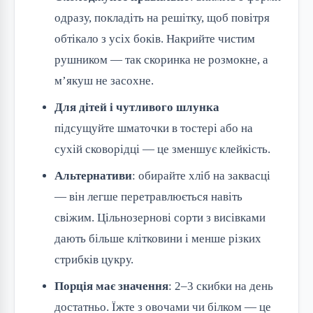
одразу, покладіть на решітку, щоб повітря
обтікало з усіх боків. Накрийте чистим
рушником — так скоринка не розмокне, а
м’якуш не засохне.
Для дітей і чутливого шлунка
підсущуйте шматочки в тостері або на
сухій сковорідці — це зменшує клейкість.
Альтернативи
: обирайте хліб на заквасці
— він легше перетравлюється навіть
свіжим. Цільнозернові сорти з висівками
дають більше клітковини і менше різких
стрибків цукру.
Порція має значення
: 2–3 скибки на день
достатньо. Їжте з овочами чи білком — це