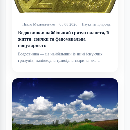
Павло Мельниченко
08.08.2026
Наука та природа
Водосвинка: найбільший гризун планети, її
життя, звички та феноменальна
популярність
Водосвинка — це найбільший із нині існуючих
гризунів, напівводна травоїдна тварина, яка…