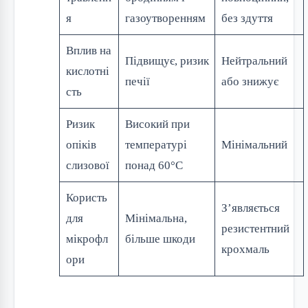
я
газоутворенням
без здуття
Вплив на
Підвищує, ризик
Нейтральний
кислотні
печії
або знижує
сть
Ризик
Високий при
опіків
температурі
Мінімальний
слизової
понад 60°C
Користь
З’являється
для
Мінімальна,
резистентний
мікрофл
більше шкоди
крохмаль
ори