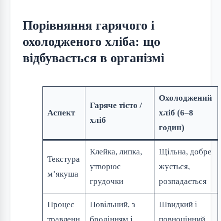
Порівняння гарячого і
охолодженого хліба: що
відбувається в організмі
Охолоджений
Гаряче тісто /
Аспект
хліб (6–8
хліб
годин)
Клейка, липка,
Щільна, добре
Текстура
утворює
жується,
м’якуша
грудочки
розпадається
Процес
Повільний, з
Швидкий і
травленн
бродінням і
повноцінний,