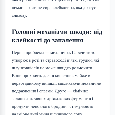
немає — є лише сира клейковина, яка дратує
слизову.
Головні механізми шкоди: від
клейкості до запалення
Перша проблема — механічна. Гаряче тісто
утворює в роті та стравоході в’язкі грудки, які
шлунковий сік не може швидко розмочити.
Вони проходять далі в кишечник майже в
первозданному вигляді, викликаючи механічне
подразнення і спазми. Друге — хімічне:
залишки активних дріжджових ферментів і
продукти неповного бродіння стимулюють
надмірне виділення шлункового соку.