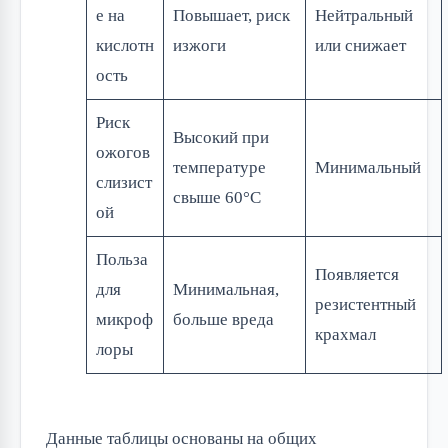
е на
Повышает, риск
Нейтральный
кислотн
изжоги
или снижает
ость
Риск
Высокий при
ожогов
температуре
Минимальный
слизист
свыше 60°C
ой
Польза
Появляется
для
Минимальная,
резистентный
микроф
больше вреда
крахмал
лоры
Данные таблицы основаны на общих