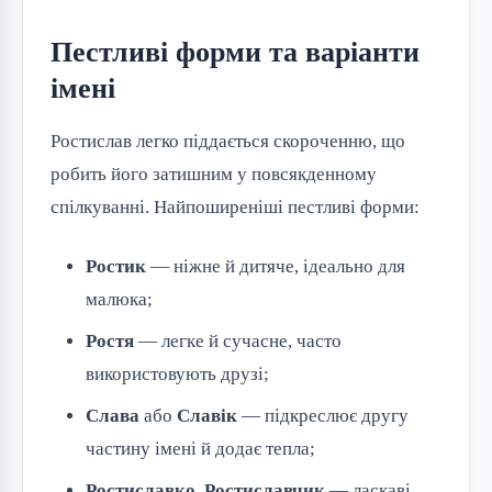
Пестливі форми та варіанти
імені
Ростислав легко піддається скороченню, що
робить його затишним у повсякденному
спілкуванні. Найпоширеніші пестливі форми:
Ростик
— ніжне й дитяче, ідеально для
малюка;
Ростя
— легке й сучасне, часто
використовують друзі;
Слава
або
Славік
— підкреслює другу
частину імені й додає тепла;
Ростиславко
,
Ростиславчик
— ласкаві