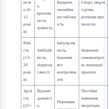
нств
Капризи,
Спорт, творчі
ь,
о (0–
емоційна
гуртки,
креатив
12
нестабільн
розмови про
ність,
рокі
ість
почуття
чуйність
в)
Юні
Імпульсив
сть
Амбіцій
ність,
Навчання
(13–
ність,
бажання
самоконтрол
20
лідерськ
все
ю, командні
рокі
і якості
контролюв
проекти
в)
ати
Зрілі
Відпові
Постійне
сть
дальніст
навчання,
Пережива
(21+
ь,
медитація,