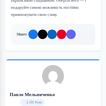
українською спадщиною. Оберіть його — і
подаруйте синові можливість постійно
примножувати свою славу.
Share:
Павло Мельниченко
2,195 Posts