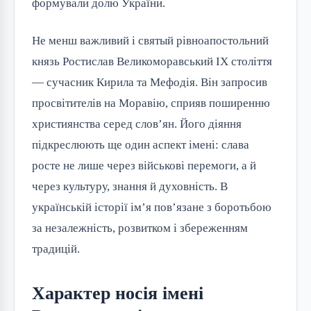
формували долю України.
Не менш важливий і святый рівноапостольний
князь Ростислав Великоморавський IX століття
— сучасник Кирила та Мефодія. Він запросив
просвітителів на Моравію, сприяв поширенню
християнства серед слов’ян. Його діяння
підкреслюють ще один аспект імені: слава
росте не лише через військові перемоги, а й
через культуру, знання й духовність. В
українській історії ім’я пов’язане з боротьбою
за незалежність, розвитком і збереженням
традицій.
Характер носія імені