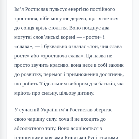
Ім’я Ростислав пульсує енергією постійного
зростання, ніби могутнє дерево, що тягнеться
до сонця крізь століття. Воно поєднує два
могутні слов’янські корені — «рости» і
«слава», — і буквально означає «той, чия слава
росте» або «зростаюча слава». Ця назва не
просто звучить красиво, вона несе в собі заклик
до розвитку, перемог і примноження досягнень,
що робить її ідеальним вибором для батьків, які
мріють про сильну, цільову дитину.
У сучасній Україні ім’я Ростислав зберігає
свою чарівну силу, хоча й не входить до
абсолютного топу. Воно асоціюється з
історичними князями Київської Русі, святими