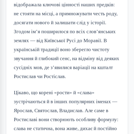
відображала ключові цінності наших предків:
не стояти на місці, а примножувати честь роду,
досягати нового й залишати слід у історії.
Згодом ім’я поширилося по всіх слов’янських
землях — від Київської Русі до Моравії. В
українській традиції воно зберегло чистоту
звучання й глибокий сенс, на відміну від деяких
сусідніх мов, де з’явилися варіації на кшталт
Ростислав чи Ростіслав.
Цікаво, що корені «рости» й «слава»
зустрічаються й в інших популярних іменах —
Ярослав, Святослав, Владислав. Але саме в
Ростиславі вони створюють особливу формулу:
слава не статична, вона живе, дихає й постійно