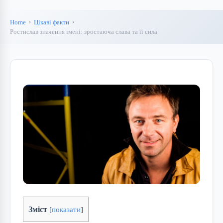
Home
Цікаві факти
Ростислав значення імені: зростаюча слава та її сила
Зміст
[
показати
]