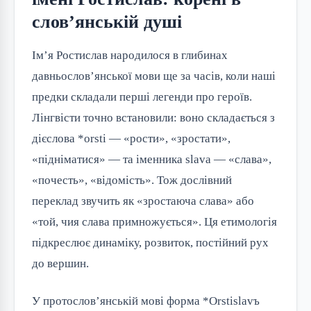
слов’янській душі
Ім’я Ростислав народилося в глибинах
давньослов’янської мови ще за часів, коли наші
предки складали перші легенди про героїв.
Лінгвісти точно встановили: воно складається з
дієслова *orsti — «рости», «зростати»,
«підніматися» — та іменника slava — «слава»,
«почесть», «відомість». Тож дослівний
переклад звучить як «зростаюча слава» або
«той, чия слава примножується». Ця етимологія
підкреслює динаміку, розвиток, постійний рух
до вершин.
У протослов’янській мові форма *Orstislavъ