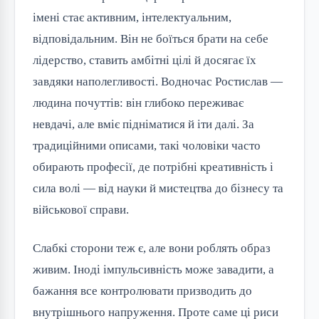
імені стає активним, інтелектуальним,
відповідальним. Він не боїться брати на себе
лідерство, ставить амбітні цілі й досягає їх
завдяки наполегливості. Водночас Ростислав —
людина почуттів: він глибоко переживає
невдачі, але вміє підніматися й іти далі. За
традиційними описами, такі чоловіки часто
обирають професії, де потрібні креативність і
сила волі — від науки й мистецтва до бізнесу та
військової справи.
Слабкі сторони теж є, але вони роблять образ
живим. Іноді імпульсивність може завадити, а
бажання все контролювати призводить до
внутрішнього напруження. Проте саме ці риси