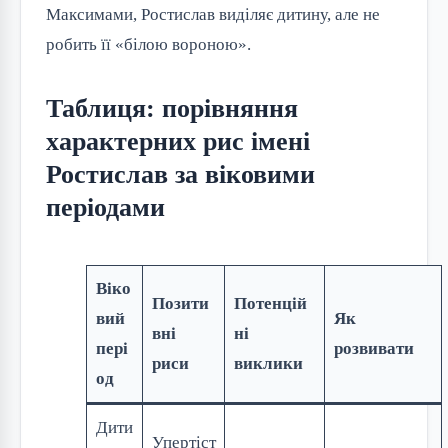
Максимами, Ростислав виділяє дитину, але не
робить її «білою вороною».
Таблиця: порівняння
характерних рис імені
Ростислав за віковими
періодами
Віко
Позити
Потенцій
вий
Як
вні
ні
пері
розвивати
риси
виклики
од
Дити
Упертіст