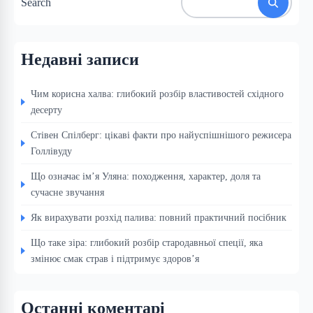
Search
Недавні записи
Чим корисна халва: глибокий розбір властивостей східного
десерту
Стівен Спілберг: цікаві факти про найуспішнішого режисера
Голлівуду
Що означає ім’я Уляна: походження, характер, доля та
сучасне звучання
Як вирахувати розхід палива: повний практичний посібник
Що таке зіра: глибокий розбір стародавньої спеції, яка
змінює смак страв і підтримує здоров’я
Останні коментарі