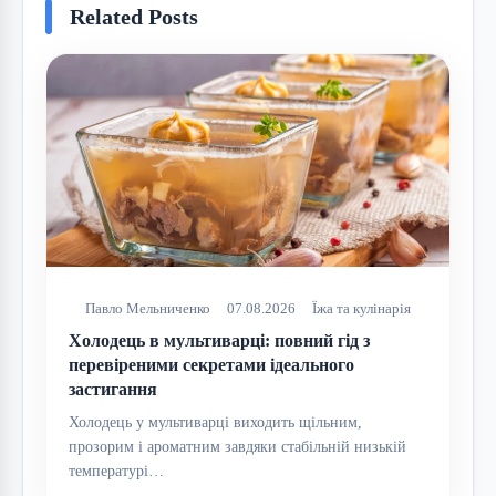
Related Posts
Павло Мельниченко
07.08.2026
Їжа та кулінарія
Холодець в мультиварці: повний гід з
перевіреними секретами ідеального
застигання
Холодець у мультиварці виходить щільним,
прозорим і ароматним завдяки стабільній низькій
температурі…