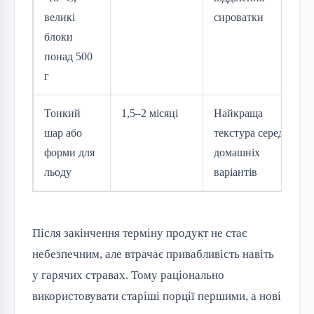
великі
сироватки
блоки
понад 500
г
Тонкий
1,5–2 місяці
Найкраща
шар або
текстура серед
форми для
домашніх
льоду
варіантів
Після закінчення терміну продукт не стає
небезпечним, але втрачає привабливість навіть
у гарячих стравах. Тому раціонально
використовувати старіші порції першими, а нові