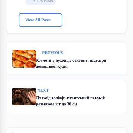
2,206 Posts
View All Posts
PREVIOUS
Котлети у духовці: соковиті шедеври
домашньої кухні
NEXT
Птахоїд голіаф: гігантський павук із
розмахом ніг до 30 см