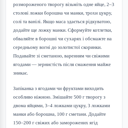
розмороженого творогу візьміть одне яйце, 2–3
столові ложки борошна чи манки, трохи цукру,
солі та ванілі. Якщо маса здається рідкуватою,
додайте ще ложку манки. Сформуйте котлетки,
обваляйте в борошні чи сухарях і обсмажте на
середньому вогні до золотистої скоринки.
Подавайте зі сметаною, варенням чи свіжими
ягодами — зернистість після смаження майже
зникає.
Запіканка з ягодами чи фруктами виходить
особливо ніжною. Змішайте 500 г творогу з
двома яйцями, 3–4 ложками цукру, 3 ложками
манки або борошна, 100 г сметани. Додайте
150–200 г свіжих або заморожених ягід