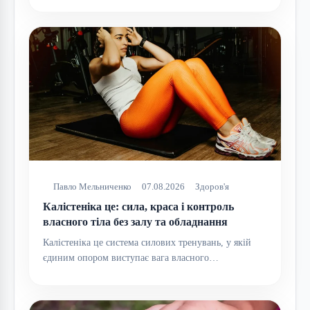
Павло Мельниченко
07.08.2026
Здоров'я
Калістеніка це: сила, краса і контроль
власного тіла без залу та обладнання
Калістеніка це система силових тренувань, у якій
єдиним опором виступає вага власного…