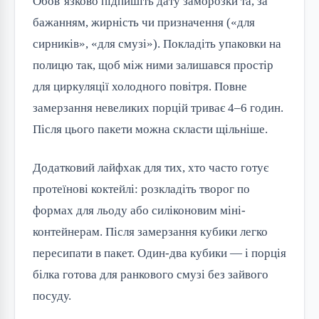
Обов’язково підпишіть дату заморозки та, за
бажанням, жирність чи призначення («для
сирників», «для смузі»). Покладіть упаковки на
полицю так, щоб між ними залишався простір
для циркуляції холодного повітря. Повне
замерзання невеликих порцій триває 4–6 годин.
Після цього пакети можна скласти щільніше.
Додатковий лайфхак для тих, хто часто готує
протеїнові коктейлі: розкладіть творог по
формах для льоду або силіконовим міні-
контейнерам. Після замерзання кубики легко
пересипати в пакет. Один-два кубики — і порція
білка готова для ранкового смузі без зайвого
посуду.