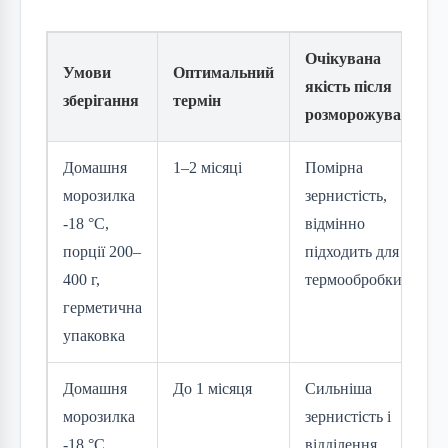
Очікувана
Умови
Оптимальний
якість після
зберігання
термін
розморожування
Домашня
1–2 місяці
Помірна
морозилка
зернистість,
-18 °C,
відмінно
порції 200–
підходить для
400 г,
термообробки
герметична
упаковка
Домашня
До 1 місяця
Сильніша
морозилка
зернистість і
-18 °C,
відділення