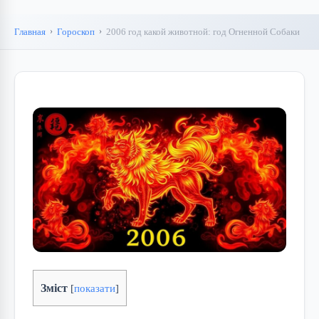
Главная
Гороскоп
2006 год какой животной: год Огненной Собаки
Зміст
[
показати
]