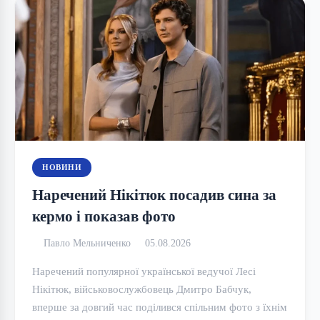
НОВИНИ
Наречений Нікітюк посадив сина за
кермо і показав фото
Павло Мельниченко
05.08.2026
Наречений популярної української ведучої Лесі
Нікітюк, військовослужбовець Дмитро Бабчук,
вперше за довгий час поділився спільним фото з їхнім