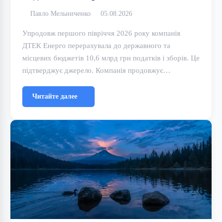
Павло Мельниченко
05.08.2026
Упродовж першого півріччя 2026 року компанія
ДТЕК Енерго перерахувала до державного та
місцевих бюджетів 10,6 млрд грн податків і зборів. Це
підтверджує джерело. Компанія продовжує…
Читайте далее