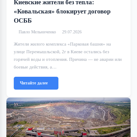
Киевские жители без тепла:
«Ковальская» блокирует договор
ОСББ
Павло Мельниченко
29.07.2026
Жители жилого комплекса «Парковая башня» на
улице Перемышльской, 2г в Киеве остались без
горячей воды и отопления. Причина — не аварии или
боевые действия, а…
Читайте далее