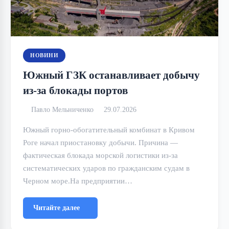
НОВИНИ
Южный ГЗК останавливает добычу
из-за блокады портов
Павло Мельниченко
29.07.2026
Южный горно-обогатительный комбинат в Кривом
Роге начал приостановку добычи. Причина —
фактическая блокада морской логистики из-за
систематических ударов по гражданским судам в
Черном море.На предприятии…
Читайте далее