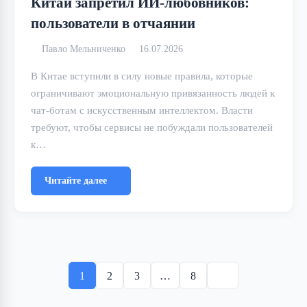
Китай запретил ИИ-любовников:
пользователи в отчаянии
Павло Мельниченко
16.07.2026
В Китае вступили в силу новые правила, которые
ограничивают эмоциональную привязанность людей к
чат-ботам с искусственным интеллектом. Власти
требуют, чтобы сервисы не побуждали пользователей
к…
Читайте далее
Пагинация
записей
1
2
3
…
8