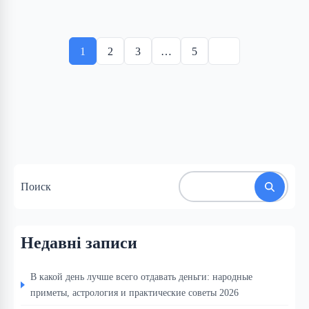
Пагинация
записей
1
2
3
…
5
Поиск
Недавні записи
В какой день лучше всего отдавать деньги: народные
приметы, астрология и практические советы 2026