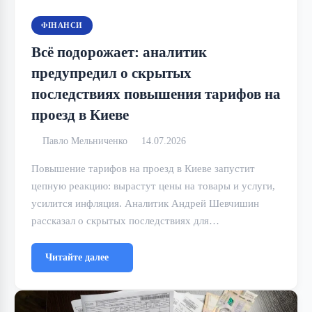
ФІНАНСИ
Всё подорожает: аналитик
предупредил о скрытых
последствиях повышения тарифов на
проезд в Киеве
Павло Мельниченко
14.07.2026
Повышение тарифов на проезд в Киеве запустит
цепную реакцию: вырастут цены на товары и услуги,
усилится инфляция. Аналитик Андрей Шевчишин
рассказал о скрытых последствиях для…
Читайте далее