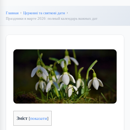
Главная
Церковні та святкові дати
Праздники в марте 2026: полный календарь важных дат
Зміст
[
показати
]