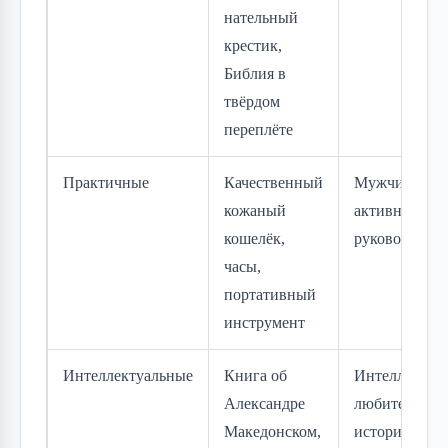
нательный
крестик,
Библия в
твёрдом
переплёте
Практичные
Качественный
Мужчинам
кожаный
активного ти
кошелёк,
руководител
часы,
портативный
инструмент
Интеллектуальные
Книга об
Интеллектуал
Александре
любителям
Македонском,
истории