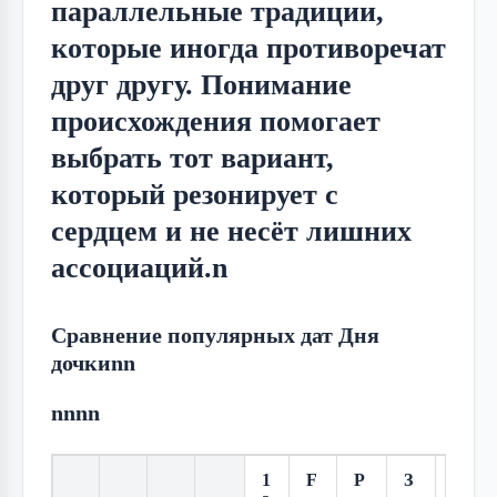
параллельные традиции, 
которые иногда противоречат 
друг другу. Понимание 
происхождения помогает 
выбрать тот вариант, 
который резонирует с 
сердцем и не несёт лишних 
ассоциаций.n
Сравнение популярных дат Дня
дочкиnn
nnnn
1
F
Р
З
2