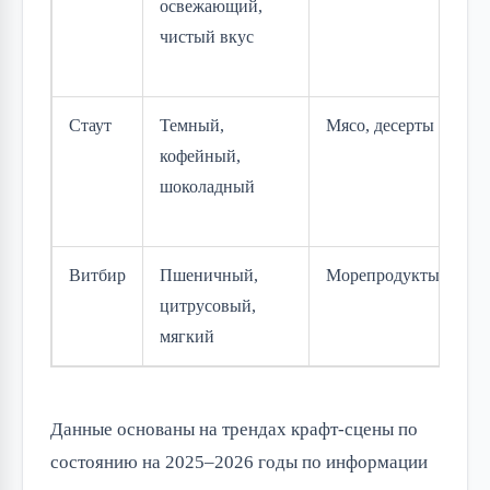
освежающий,
со
чистый вкус
к
п
Стаут
Темный,
Мясо, десерты
К
кофейный,
ве
шоколадный
л
п
Витбир
Пшеничный,
Морепродукты
С
цитрусовый,
р
мягкий
Данные основаны на трендах крафт-сцены по 
состоянию на 2025–2026 годы по информации 