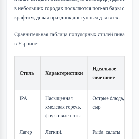
в небольших городах появляются поп-ап бары с 
крафтом, делая праздник доступным для всех.
Сравнительная таблица популярных стилей пива 
в Украине:
П
Идеальное
Стиль
Характеристики
у
сочетание
п
IPA
Насыщенная
Острые блюда,
Va
хмелевая горечь,
сыр
фруктовые ноты
Лагер
Легкий,
Рыба, салаты
К