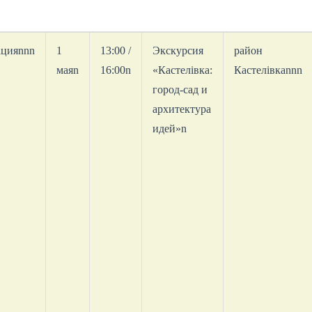
ацияnnn
1
13:00 /
Экскурсия
район
маяn
16:00n
«Кастелівка:
Кастелівкаnnn
город-сад и
архитектура
идей»n