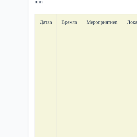
nnn
Датаn
Времяn
Мероприятиеn
Лок