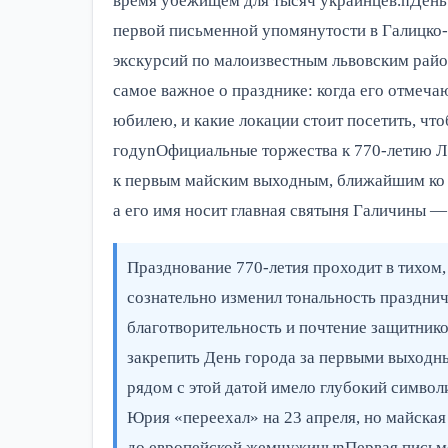
время убежищем для тысяч украинцев.nДень 
первой письменной упомянутости в Галицко-В
экскурсий по малоизвестным львовским райо
самое важное о празднике: когда его отмечаю
юбилею, и какие локации стоит посетить, ч
годуnОфициальные торжества к 770-летию Ль
к первым майским выходным, ближайшим ко д
а его имя носит главная святыня Галичины 
Празднование 770-летия проходит в тихом
сознательно изменил тональность празднич
благотворительность и почтение защитнико
закрепить День города за первыми выходн
рядом с этой датой имело глубокий символ
Юрия «переехал» на 23 апреля, но майская
до европейской жемчужиныnПервая письмен