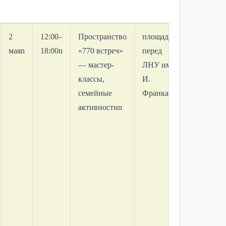
2
12:00–
Пространство
площадь
2
маяn
18:00n
«770 встреч»
перед
маяn
— мастер-
ЛНУ им.
классы,
И.
семейные
Франкаnnn
активностиn