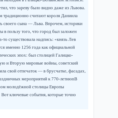
тил, что зареву было видно даже из Львова.
ем традиционно считают короля Даниила
ть своего сына — Льва. Впрочем, историки
 в пользу того, что город был заложен
а-то существовала надпись: «князь Лев
ся именно 1256 года как официальной
тических эпох: был столицей Галицко-
вую и Вторую мировые войны, советский
ла свой отпечаток — в брусчатке, фасадах,
праздничных мероприятий к 770-летиюnВ
исом молодёжной столицы Европы
. Вот ключевые события, которые точно