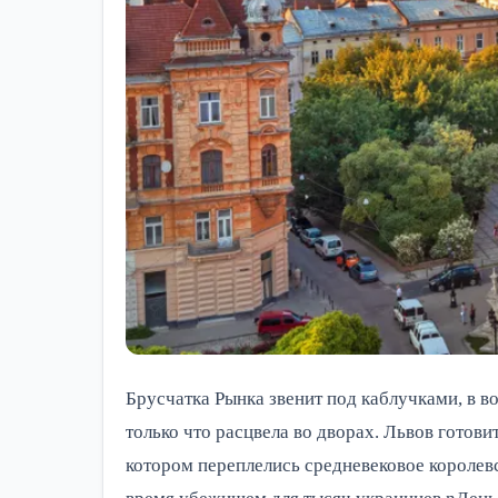
Брусчатка Рынка звенит под каблучками, в 
только что расцвела во дворах. Львов готови
котором переплелись средневековое королевс