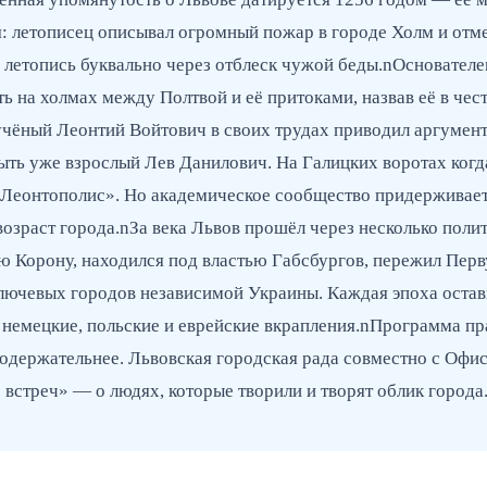
я: летописец описывал огромный пожар в городе Холм и отме
в летопись буквально через отблеск чужой беды.nОсновател
ь на холмах между Полтвой и её притоками, назвав её в чес
чёный Леонтий Войтович в своих трудах приводил аргументы
быть уже взрослый Лев Данилович. На Галицких воротах когд
 Леонтополис». Но академическое сообщество придерживает
возраст города.nЗа века Львов прошёл через несколько поли
ую Корону, находился под властью Габсбургов, пережил Пер
ключевых городов независимой Украины. Каждая эпоха остави
ут немецкие, польские и еврейские вкрапления.nПрограмма 
содержательнее. Львовская городская рада совместно с Оф
встреч» — о людях, которые творили и творят облик города