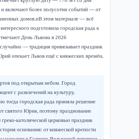
тмечает круглую дату — 770 лет со дня
, и включают более полусотни событий — от
каменных домов.nВ этом материале — всё
о интересного подготовила городская рада к
отмечают День Львова в 2026
еслучайно — традиция привязывает праздник
рий опекает Львов ещё с княжеских времён,
ертов под открытым небом. Город
цент с развлечений на культуру,
но тогда городская рада приняла решение
ют святого Юрия, поэтому празднование
й греко-католической церковью праздник
стория основания: от княжеской крепости
ы находим в Галицко-Волынской летописи.