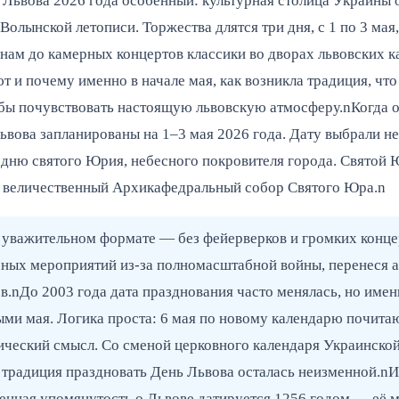
Львова 2026 года особенный: культурная столица Украины о
олынской летописи. Торжества длятся три дня, с 1 по 3 мая
нам до камерных концертов классики во дворах львовских 
т и почему именно в начале мая, как возникла традиция, чт
тобы почувствовать настоящую львовскую атмосферу.nКогда 
вова запланированы на 1–3 мая 2026 года. Дату выбрали н
ню святого Юрия, небесного покровителя города. Святой Ю
— величественный Архикафедральный собор Святого Юра.n
, уважительном формате — без фейерверков и громких конц
ных мероприятий из-за полномасштабной войны, перенеся ак
в.nДо 2003 года дата празднования часто менялась, но имен
ыми мая. Логика проста: 6 мая по новому календарю почита
ический смысл. Со сменой церковного календаря Украинско
 традиция праздновать День Львова осталась неизменной.nИ
ная упомянутость о Львове датируется 1256 годом — её м