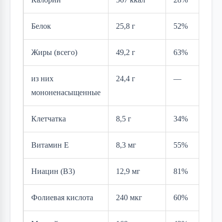
Белок
25,8 г
52%
Жиры (всего)
49,2 г
63%
из них
24,4 г
—
мононенасыщенные
Клетчатка
8,5 г
34%
Витамин E
8,3 мг
55%
Ниацин (B3)
12,9 мг
81%
Фолиевая кислота
240 мкг
60%