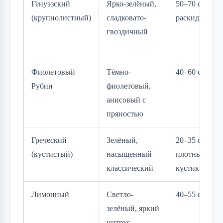
Генуэзский
Ярко-зелёный,
50–70 см,
(крупнолистный)
сладковато-
раскидистый
гвоздичный
Фиолетовый
Тёмно-
40–60 см
Рубин
фиолетовый,
анисовый с
пряностью
Греческий
Зелёный,
20–35 см,
(кустистый)
насыщенный
плотный
классический
кустик
Лимонный
Светло-
40–55 см
зелёный, яркий
цитрус