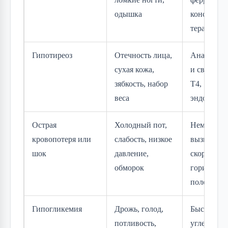
одышка
консульта
терапевта
Гипотиреоз
Отечность лица,
Анализ на
сухая кожа,
и свободн
зябкость, набор
Т4,
веса
эндокрино
Острая
Холодный пот,
Немедлен
кровопотеря или
слабость, низкое
вызвать
шок
давление,
скорую,
обморок
горизонта
положени
Гипогликемия
Дрожь, голод,
Быстрые
потливость,
углеводы (