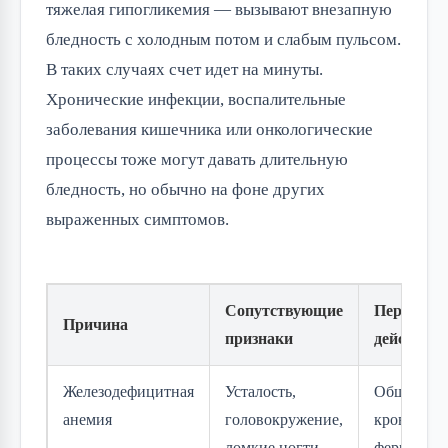
тяжелая гипогликемия — вызывают внезапную
бледность с холодным потом и слабым пульсом.
В таких случаях счет идет на минуты.
Хронические инфекции, воспалительные
заболевания кишечника или онкологические
процессы тоже могут давать длительную
бледность, но обычно на фоне других
выраженных симптомов.
Сопутствующие
Первые
Причина
признаки
действия
Железодефицитная
Усталость,
Общий ан
анемия
головокружение,
крови +
ломкие ногти,
ферритин,