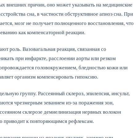
ых внешних причин, оно может указывать на медицинские 
стройства сна, в частности обструктивное апноэ сна. При 
тся, мозг не получает полноценного восстановления, что 
зеванию как компенсаторной реакции.
ют роль. Вазовагальная реакция, связанная со 
икать при инфаркте, расслоении аорты или резком 
сопровождается головокружением, бледностью кожи или 
авляет организм компенсировать гипоксию.
ельную группу. Рассеянный склероз, эпилепсия, инсульт, 
аются чрезмерным зеванием из-за поражения зон, 
ссеянном склерозе демиелинизация нервных волокон 
то приводит к повторяющимся рефлексам.
левания печени на поздних стадиях, анемию или 