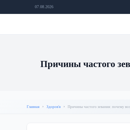
07.08.2026
Причины частого зев
Главная
Здоров'я
Причины частого зевания: почему воз