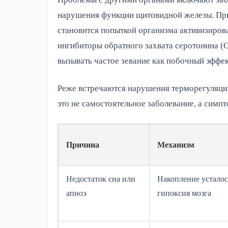
нарушения функции щитовидной железы. При 
становится попыткой организма активизирова
ингибиторы обратного захвата серотонина (С
вызывать частое зевание как побочный эффек
Реже встречаются нарушения терморегуляции
это не самостоятельное заболевание, а симп
Причина
Механизм
Недостаток сна или
Накопление усталос
апноэ
гипоксия мозга