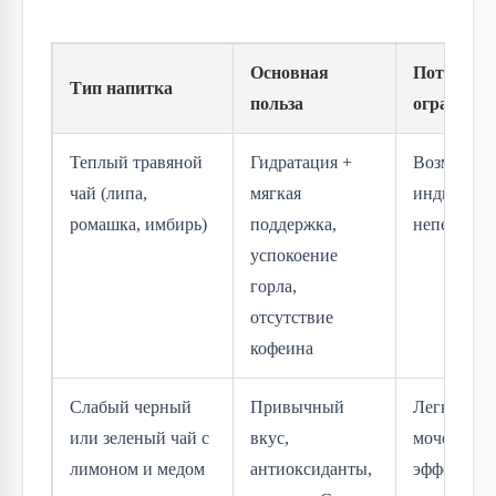
Основная
Потенциа
Тип напитка
польза
ограниче
Теплый травяной
Гидратация +
Возможна
чай (липа,
мягкая
индивидуа
ромашка, имбирь)
поддержка,
неперенос
успокоение
горла,
отсутствие
кофеина
Слабый черный
Привычный
Легкий
или зеленый чай с
вкус,
мочегонн
лимоном и медом
антиоксиданты,
эффект, к