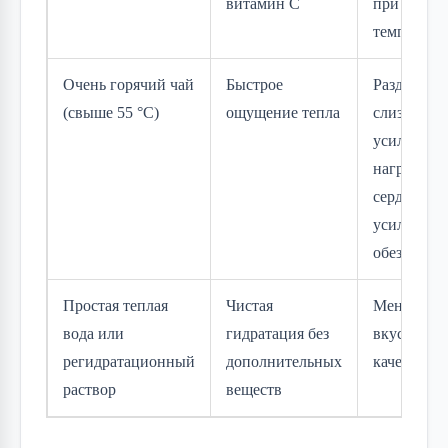
витамин C
при высок
температу
Очень горячий чай
Быстрое
Раздражен
(свыше 55 °C)
ощущение тепла
слизистых
усиление
нагрузки н
сердце, ри
усиления
обезвожив
Простая теплая
Чистая
Меньше
вода или
гидратация без
вкусовых
регидратационный
дополнительных
качеств
раствор
веществ