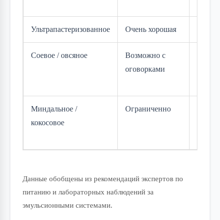
восста
Ультрапастеризованное
Очень хорошая
Незна
Соевое / овсяное
Возможно с
Сильн
оговорками
рассло
водяни
Миндальное /
Ограниченно
Значит
кокосовое
зернис
сверт
Данные обобщены из рекомендаций экспертов по
питанию и лабораторных наблюдений за
эмульсионными системами.