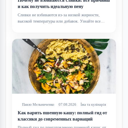
Почему не взбиваются сливки: все причины
и как получить идеальную пену
Сливки не взбиваются из-за низкой жирности,
высокой температуры или добавок. Узнайте все…
Павло Мельниченко
07.08.2026
Їжа та кулінарія
Как варить пшенную кашу: полный гид от
классики до современных вариаций
Полный гид по приготовлению пшенной каши: от