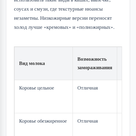
соусах и смузи, где текстурные нюансы
незаметны. Низкожирные версии переносят
холод лучше «кремовых» и «полножирных».
Измен
Возможность
Вид молока
текст
замораживания
оттаи
Коровье цельное
Отличная
Умере
зернис
восста
Коровье обезжиренное
Отличная
Миним
быстр