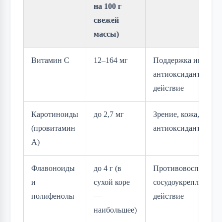
на 100 г
свежей
массы)
Витамин C
12–164 мг
Поддержка иммунит
антиоксидантное
действие
Каротиноиды
до 2,7 мг
Зрение, кожа,
(провитамин
антиоксидантная з
A)
Флавоноиды
до 4 г (в
Противовоспалител
и
сухой коре
сосудоукрепляющее
полифенолы
—
действие
наибольшее)