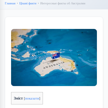
Главная
Цікаві факти
Интересные факты об Австралии
Зміст
[
показати
]