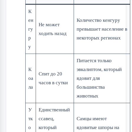
К
ен
Количество кенгуру
Не может
гу
превышает население в
ходить назад
р
некоторых регионах
у
Питается только
К
эвкалиптом, который
Спит до 20
оа
ядовит для
часов в сутки
ла
большинства
животных
У
Единственный
тк
ссавец,
Самцы имеют
о
который
ядовитые шпоры на