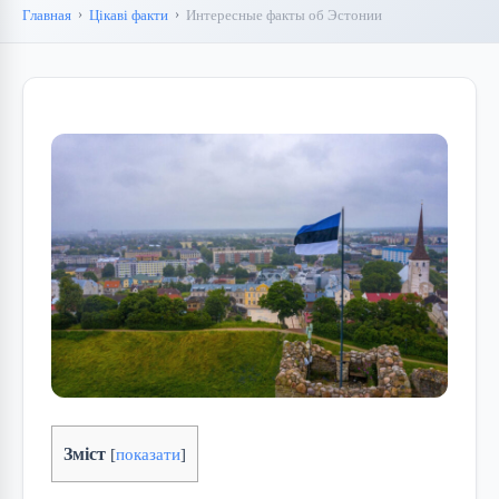
Главная
Цікаві факти
Интересные факты об Эстонии
Зміст
[
показати
]