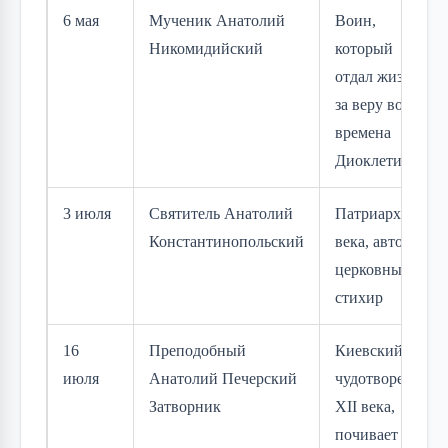
6 мая
Мученик Анатолий
Воин,
Никомидийский
который
отдал жизнь
за веру во
времена
Диоклетиана
3 июля
Святитель Анатолий
Патриарх V
Константинопольский
века, автор
церковных
стихир
16
Преподобный
Киевский
июля
Анатолий Печерский
чудотворец
Затворник
XII века,
почивает в