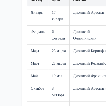
Январь
17
Дионисий Ареопаг
января
Февраль
6
Дионисий
февраля
Олимпийский
Март
23 марта
Дионисий Коринфс
Март
28 марта
Дионисий Кесарий
Май
19 мая
Дионисий Фракийс
Октябрь
3
Дионисий Ареопаг
октября