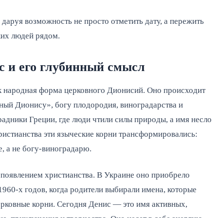
даруя возможность не просто отметить дату, а пережить 
ких людей рядом.
с и его глубинный смысл
к народная форма церковного Дионисий. Оно происходит 
ный Дионису», богу плодородия, виноградарства и 
адники Греции, где люди чтили силы природы, а имя несло 
ристианства эти языческие корни трансформировались: 
, а не богу-виноградарю.
появлением христианства. В Украине оно приобрело 
960-х годов, когда родители выбирали имена, которые 
ерковные корни. Сегодня Денис — это имя активных, 