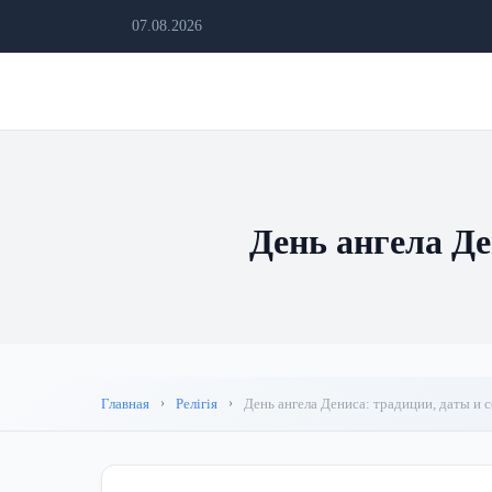
07.08.2026
День ангела Де
Главная
Релігія
День ангела Дениса: традиции, даты и 