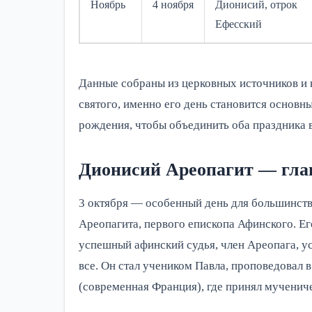
Ноябрь
4 ноября
Дионисий, отрок
Ефесский
Данные собраны из церковных источников и к
святого, именно его день становится основ
рождения, чтобы объединить оба праздника в
Дионисий Ареопагит — гла
3 октября — особенный день для большинств
Ареопагита, первого епископа Афинского. Ег
успешный афинский судья, член Ареопага, ус
все. Он стал учеником Павла, проповедовал в
(современная Франция), где принял мученич