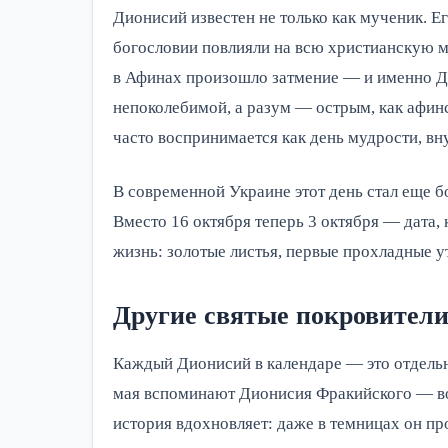
Дионисий известен не только как мученик. Ег
богословии повлияли на всю христианскую мы
в Афинах произошло затмение — и именно Дио
непоколебимой, а разум — острым, как афинс
часто воспринимается как день мудрости, вн
В современной Украине этот день стал еще б
Вместо 16 октября теперь 3 октября — дата, 
жизнь: золотые листья, первые прохладные у
Другие святые покровители
Каждый Дионисий в календаре — это отдельн
мая вспоминают Дионисия Фракийского — воин
история вдохновляет: даже в темницах он пр