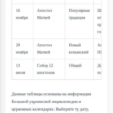
16
Апостол
Популярная
Широко
ноября
Матвей
традиция
отмечалс
предыду
годы
29
Апостол
Новый
Актуаль
ноября
Матвей
юлианский
ПЦУ
13
Собор 12
Общий
Дополни
июля
апостолов
почитан
Данные таблицы основаны на информации 
Большой украинской энциклопедии и 
церковных календарях. Выберите ту дату, 