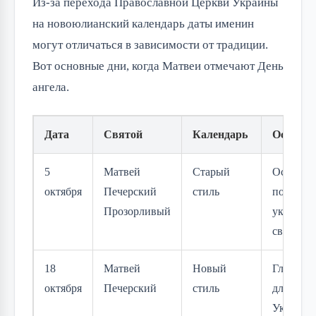
Из-за перехода Православной Церкви Украины 
на новоюлианский календарь даты именин 
могут отличаться в зависимости от традиции. 
Вот основные дни, когда Матвеи отмечают День 
ангела.
Дата
Святой
Календарь
Особенн
5
Матвей
Старый
Осеннее
октября
Печерский
стиль
почитан
Прозорливый
украинс
святого
18
Матвей
Новый
Главный
октября
Печерский
стиль
для мног
Украине