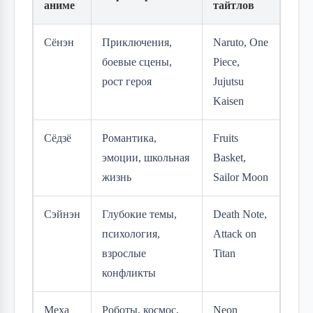
аниме
тайтлов
Сёнэн
Приключения,
Naruto, One
боевые сцены,
Piece,
рост героя
Jujutsu
Kaisen
Сёдзё
Романтика,
Fruits
эмоции, школьная
Basket,
жизнь
Sailor Moon
Сэйнэн
Глубокие темы,
Death Note,
психология,
Attack on
взрослые
Titan
конфликты
Меха
Роботы, космос,
Neon