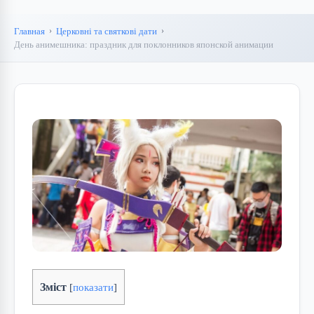
Главная
Церковні та святкові дати
День анимешника: праздник для поклонников японской анимации
Зміст
[
показати
]