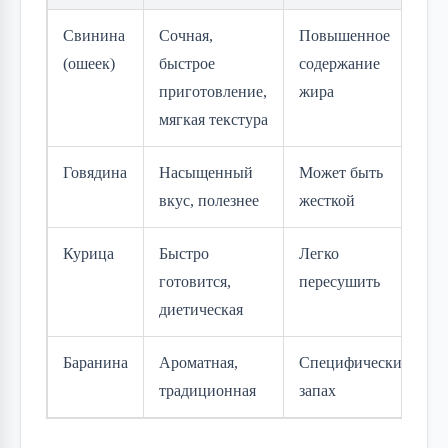
Свинина
Сочная,
Повышенное
(ошеек)
быстрое
содержание
приготовление,
жира
мягкая текстура
Говядина
Насыщенный
Может быть
вкус, полезнее
жесткой
Курица
Быстро
Легко
готовится,
пересушить
диетическая
Баранина
Ароматная,
Специфический
традиционная
запах