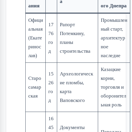
а
ания
ого Днепра
Офици
Промышлен
17
Рапорт
альная
ный старт,
76
Потемкину,
(Екате
архитектур
го
планы
ринос
ное
д
строительства
лав)
наследие
Казацкие
15
Археологическ
Старо
корни,
26
ие пломбы,
самар
торговля и
го
карта
ская
оборонител
д
Ваповского
ьная роль
16
45
Документы
Передача