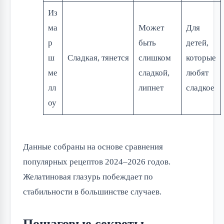
Из
ма
Может
Для
р
быть
детей,
ш
Сладкая, тянется
слишком
которые
ме
сладкой,
любят
лл
липнет
сладкое
оу
Данные собраны на основе сравнения
популярных рецептов 2024–2026 годов.
Желатиновая глазурь побеждает по
стабильности в большинстве случаев.
Пошаговые секреты