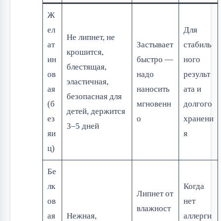
Ж
ел
Для
Не липнет, не
ат
Застывает
стабиль
крошится,
ин
быстро —
ного
блестящая,
ов
надо
результ
эластичная,
ая
наносить
ата и
безопасная для
(б
мгновенн
долгого
детей, держится
ез
о
хранени
3–5 дней
яи
я
ц)
Бе
лк
Когда
Липнет от
ов
нет
влажност
ая
Нежная,
аллерги