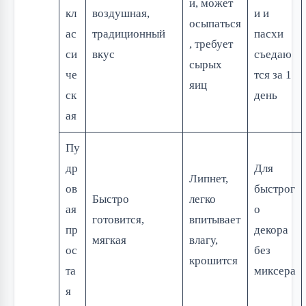
и, может
кл
воздушная,
и и
осыпаться
ас
традиционный
пасхи
, требует
си
вкус
съедаю
сырых
че
тся за 1
яиц
ск
день
ая
Пу
др
Для
Липнет,
ов
быстрог
Быстро
легко
ая
о
готовится,
впитывает
пр
декора
мягкая
влагу,
ос
без
крошится
та
миксера
я