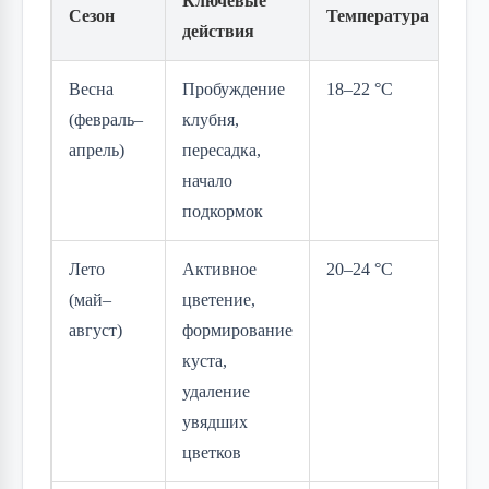
Ключевые
Сезон
Температура
По
действия
Весна
Пробуждение
18–22 °C
По
(февраль–
клубня,
уве
апрель)
пересадка,
начало
подкормок
Лето
Активное
20–24 °C
Рег
(май–
цветение,
ра
август)
формирование
куста,
удаление
увядших
цветков