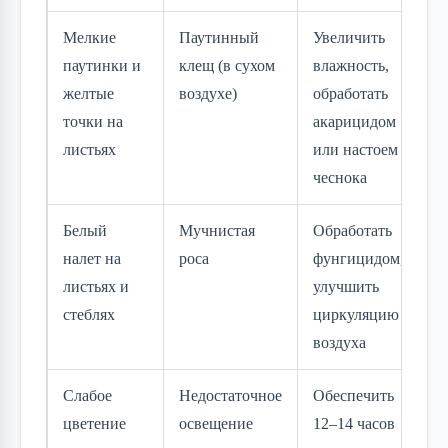
Мелкие
Паутинный
Увеличить
паутинки и
клещ (в сухом
влажность,
желтые
воздухе)
обработать
точки на
акарицидом
листьях
или настоем
чеснока
Белый
Мучнистая
Обработать
налет на
роса
фунгицидом,
листьях и
улучшить
стеблях
циркуляцию
воздуха
Слабое
Недостаточное
Обеспечить
цветение
освещение
12–14 часов