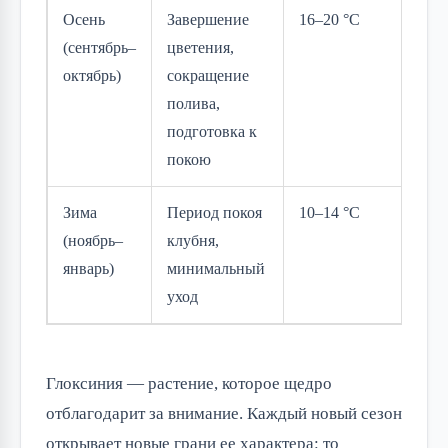
Осень
Завершение
16–20 °C
По
(сентябрь–
цветения,
ум
октябрь)
сокращение
полива,
подготовка к
покою
Зима
Период покоя
10–14 °C
Оч
(ноябрь–
клубня,
ред
январь)
минимальный
отс
уход
Глоксиния — растение, которое щедро
отблагодарит за внимание. Каждый новый сезон
открывает новые грани ее характера: то