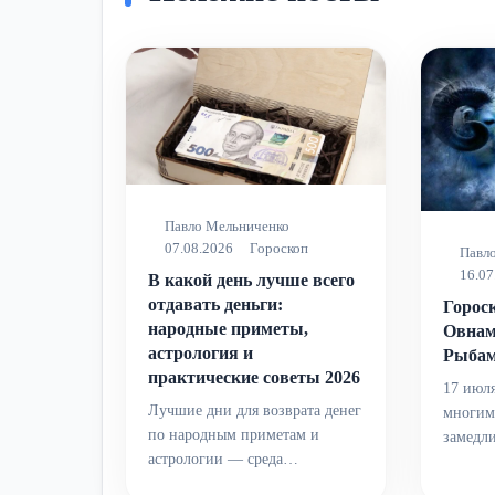
Павло Мельниченко
07.08.2026
Гороскоп
Павл
16.07
В какой день лучше всего
отдавать деньги:
Гороск
народные приметы,
Овнам
астрология и
Рыбам
практические советы 2026
17 июля
Лучшие дни для возврата денег
многим
по народным приметам и
замедл
астрологии — среда…