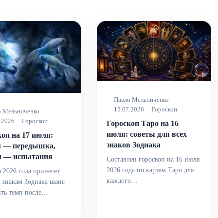
Павло Мельниченко
15.07.2026
Гороскоп
о Мельниченко
.2026
Гороскоп
Гороскоп Таро на 16
июля: советы для всех
оп на 17 июля:
знаков Зодиака
 — передышка,
 — испытания
Составлен гороскоп на 16 июля
2026 года по картам Таро для
 2026 года принесет
каждого…
 знакам Зодиака шанс
ить темп после…