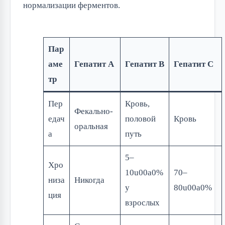
нормализации ферментов.
Пар
аме
Гепатит А
Гепатит B
Гепатит C
тр
Пер
Кровь,
Фекально-
едач
половой
Кровь
оральная
а
путь
5–
Хро
10u00a0%
70–
низа
Никогда
у
80u00a0%
ция
взрослых