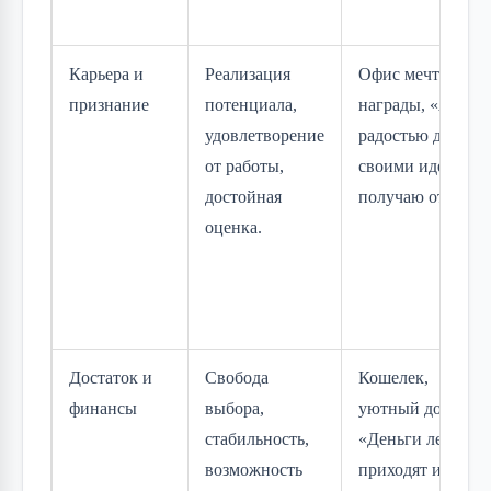
Карьера и
Реализация
Офис мечты,
признание
потенциала,
награды, «Я с
удовлетворение
радостью делюсь
от работы,
своими идеями и
достойная
получаю отклик»
оценка.
Достаток и
Свобода
Кошелек,
финансы
выбора,
уютный дом,
стабильность,
«Деньги легко
возможность
приходят и