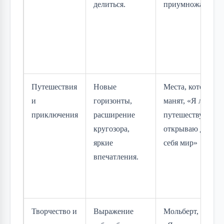
делиться.
приумножаются»
Путешествия
Новые
Места, которые
и
горизонты,
манят, «Я легко
приключения
расширение
путешествую и
кругозора,
открываю для
яркие
себя мир»
впечатления.
Творчество и
Выражение
Мольберт, книги,