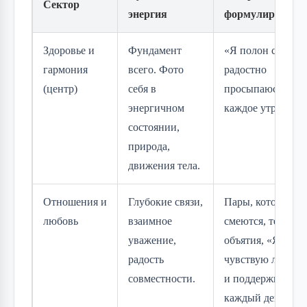
Сектор
энергия
формулировки
Здоровье и
Фундамент
«Я полон сил и
гармония
всего. Фото
радостно
(центр)
себя в
просыпаюсь
энергичном
каждое утро»
состоянии,
природа,
движения тела.
Отношения и
Глубокие связи,
Пары, которые
любовь
взаимное
смеются, теплые
уважение,
объятия, «Я
радость
чувствую любовь
совместности.
и поддержку
каждый день»