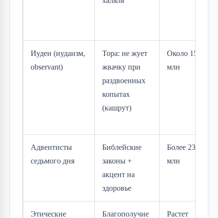
халяля
Иудеи (иудаизм,
Тора: не жует
Около 15
observant)
жвачку при
млн
раздвоенных
копытах
(кашрут)
Адвентисты
Библейские
Более 23
седьмого дня
законы +
млн
акцент на
здоровье
Этические
Благополучие
Растет