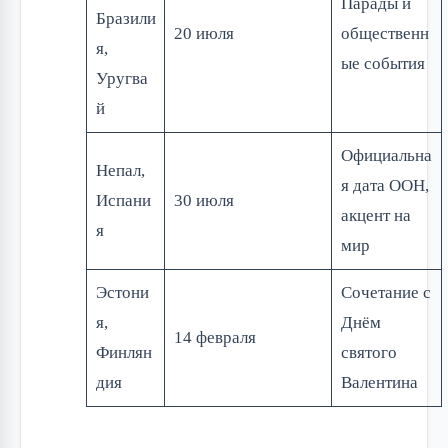
Парады и
Бразили
20 июля
общественн
я,
ые события
Уругва
й
Официальна
Непал,
я дата ООН,
Испани
30 июля
акцент на
я
мир
Эстони
Сочетание с
я,
Днём
14 февраля
Финлян
святого
дия
Валентина