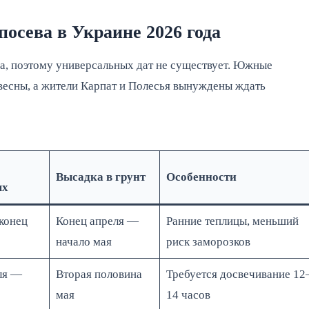
осева в Украине 2026 года
ра, поэтому универсальных дат не существует. Южные
весны, а жители Карпат и Полесья вынуждены ждать
Высадка в грунт
Особенности
ых
конец
Конец апреля —
Ранние теплицы, меньший
начало мая
риск заморозков
ля —
Вторая половина
Требуется досвечивание 12
мая
14 часов