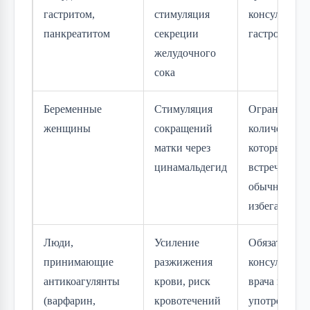
гастритом,
стимуляция
консультация
панкреатитом
секреции
гастроэнтер
желудочного
сока
Беременные
Стимуляция
Ограничитьс
женщины
сокращений
количествам
матки через
которые
цинамальдегид
встречаются
обычных блю
избегать доб
Люди,
Усиление
Обязательна
принимающие
разжижения
консультаци
антикоагулянты
крови, риск
врача перед
(варфарин,
кровотечений
употреблени