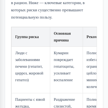
в рацион. Ниже — ключевые категории, в 
которых риски существенно превышают 
потенциальную пользу.
Основная
Группа риска
Рекомендац
причина
Люди с
Кумарин
Полностью
заболеваниями
повреждает
избегать кас
печени (гепатит,
гепатоциты,
ограничить
цирроз, жировой
усиливает
цейлонскую 
гепатоз)
воспаление
минимальны
количеств в
Пациенты с язвой
Раздражение
Полный отка
желудка,
слизистой,
время обост