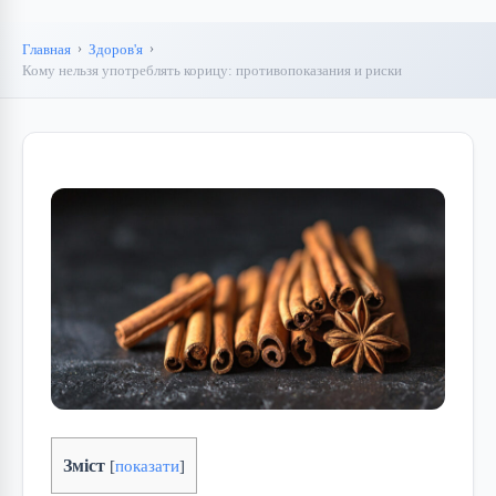
Главная
Здоров'я
Кому нельзя употреблять корицу: противопоказания и риски
Зміст
[
показати
]