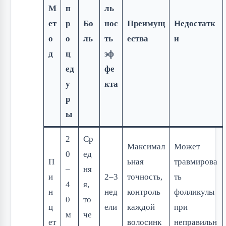
М
п
ль
ет
р
Бо
нос
Преимущ
Недостатк
о
о
ль
ть
ества
и
д
ц
эф
ед
фе
у
кта
р
ы
2
Ср
Максимал
Может
0
ед
П
ьная
травмирова
–
ня
и
2–3
точность,
ть
4
я,
н
нед
контроль
фолликулы
0
то
ц
ели
каждой
при
м
че
ет
волосинк
неправильн