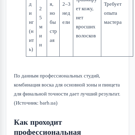
д
я,
2–3
Требует
2
ет кожу,
и
но
нед
опыта
5
нет
нг
бы
ели
мастера
м
вросших
(н
стр
и
волосков
ит
ая
н
ь)
По данным профессиональных студий,
комбинация воска для основной зоны и пинцета
для финальной точности дает лучший результат.
(Источник: barb.ua)
Как проходит
профессиональная