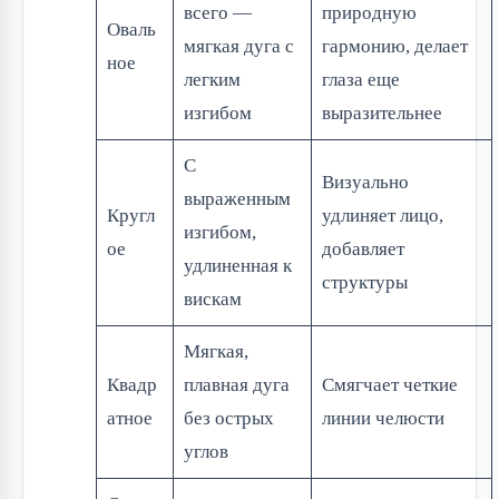
всего —
природную
Оваль
мягкая дуга с
гармонию, делает
ное
легким
глаза еще
изгибом
выразительнее
С
Визуально
выраженным
Кругл
удлиняет лицо,
изгибом,
ое
добавляет
удлиненная к
структуры
вискам
Мягкая,
Квадр
плавная дуга
Смягчает четкие
атное
без острых
линии челюсти
углов