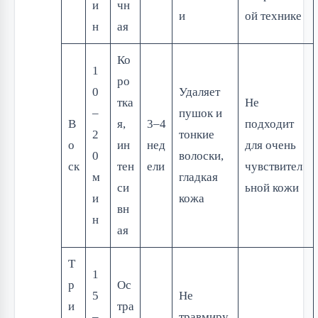
и
чн
и
ой технике
н
ая
Ко
1
ро
0
Удаляет
тка
Не
–
пушок и
В
я,
3–4
подходит
2
тонкие
о
ин
нед
для очень
0
волоски,
ск
тен
ели
чувствител
м
гладкая
си
ьной кожи
и
кожа
вн
н
ая
Т
1
р
Ос
5
Не
и
тра
–
травмиру