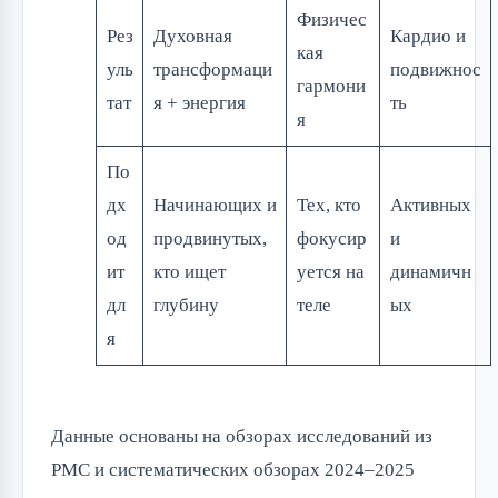
Физичес
Рез
Духовная
Кардио и
кая
уль
трансформаци
подвижнос
гармони
тат
я + энергия
ть
я
По
дх
Начинающих и
Тех, кто
Активных
од
продвинутых,
фокусир
и
ит
кто ищет
уется на
динамичн
дл
глубину
теле
ых
я
Данные основаны на обзорах исследований из
PMC и систематических обзорах 2024–2025