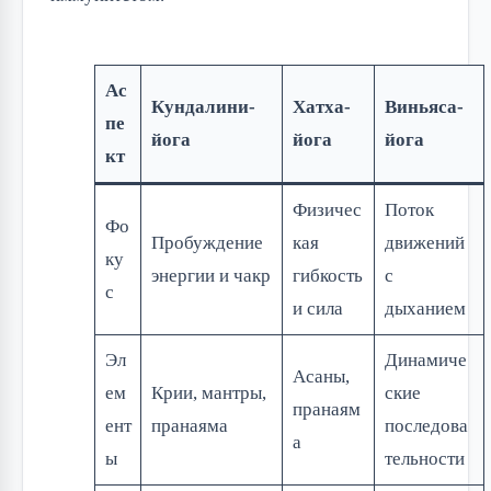
Ас
Кундалини-
Хатха-
Виньяса-
пе
йога
йога
йога
кт
Физичес
Поток
Фо
Пробуждение
кая
движений
ку
энергии и чакр
гибкость
с
с
и сила
дыханием
Эл
Динамиче
Асаны,
ем
Крии, мантры,
ские
пранаям
ент
пранаяма
последова
а
ы
тельности