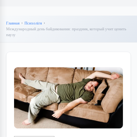
Главная
Психолігя
Международный день байдикования: праздник, который учит ценить
паузу