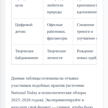
цели
любители
креативности и
природы
вдохновения
Цифровой
Офисные
Снижение
детокс
работники,
тревоги и
фрилансеры
улучшение сна
Творческое
Творческие
Рождение
байдикование
личности
новых идей
Данные таблицы основаны на отзывах 
участников подобных практик (источник: 
National Today и психологические обзоры 
2025–2026 годов). Экспериментируйте и 
находите свой формат — главное, чтобы было 