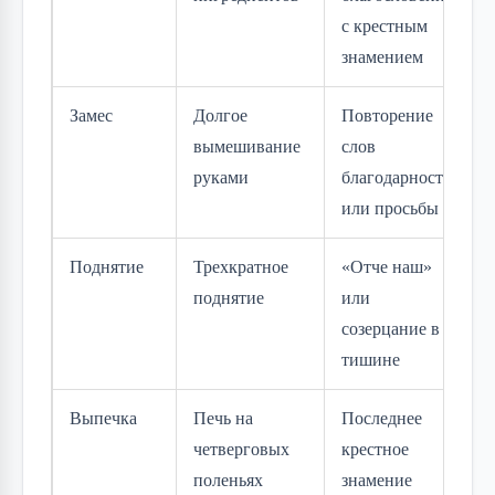
с крестным
знамением
Замес
Долгое
Повторение
вымешивание
слов
руками
благодарности
или просьбы
Поднятие
Трехкратное
«Отче наш»
поднятие
или
созерцание в
тишине
Выпечка
Печь на
Последнее
четверговых
крестное
поленьях
знамение